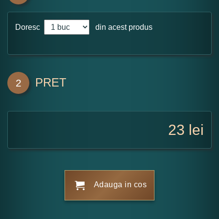
Doresc
din acest produs
PRET
2
23
lei
Adauga in cos