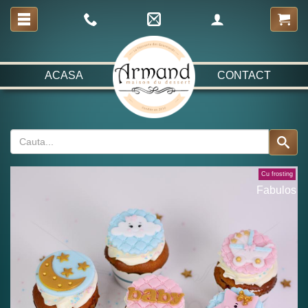
ACASA
CONTACT
Cu frosting
Fabulos