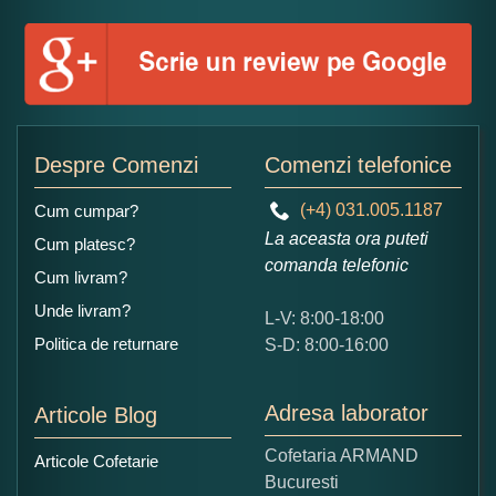
Numele dumneavoastra:
Adaugati o parere despre acest produs:
Despre Comenzi
Comenzi telefonice
(+4) 031.005.1187
Cum cumpar?
La aceasta ora puteti
Cum platesc?
comanda telefonic
Cum livram?
Unde livram?
L-V: 8:00-18:00
Ce nota acordati acestui produs?
Politica de returnare
S-D: 8:00-16:00
1
2
3
4
5
Nu tocmai bun
Excelent!
Adresa laborator
Articole Blog
Copiati alaturi numarul din imagine:
Cofetaria ARMAND
Articole Cofetarie
Bucuresti