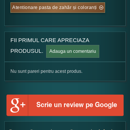
Atentionare pasta de zahăr și coloranți
FII PRIMUL CARE APRECIAZA
PRODUSUL.
Adauga un comentariu
Nu sunt pareri pentru acest produs.
Formular pareri client
Numele dumneavoastra:
Adaugati o parere despre acest produs: