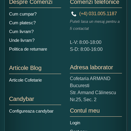
Despre Comenzi
Comenzi telefonice
(+4) 031.005.1187
Cum cumpar?
Puteti lasa un mesaj pentru a
Cum platesc?
fi contactat
Cum livram?
Unde livram?
L-V: 8:00-18:00
Ce nota acordati acestui produs?
Politica de returnare
S-D: 8:00-16:00
1
2
3
4
5
Nu tocmai bun
Excelent!
Adresa laborator
Articole Blog
Copiati alaturi numarul din imagine:
Cofetaria ARMAND
Articole Cofetarie
Bucuresti
Str. Armand Călinescu
Candybar
Nr.25, Sec. 2
Contul meu
Configureaza candybar
Login