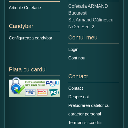
Copiati alaturi numarul din imagine:
Cofetaria ARMAND
Articole Cofetarie
Bucuresti
Str. Armand Călinescu
Candybar
Nr.25, Sec. 2
Contul meu
Configureaza candybar
Login
Cont nou
Plata cu cardul
Contact
Contact
Despre noi
Prelucrarea datelor cu
caracter personal
Termeni si conditii