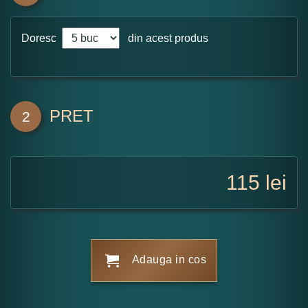
Doresc
din acest produs
PRET
2
115
lei
Adauga in cos