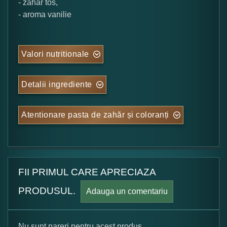
- zahar tos,
- aroma vanilie
Valori nutritionale
Detalii ingrediente
Atentionare pasta de zahăr și coloranți
FII PRIMUL CARE APRECIAZA
PRODUSUL.
Adauga un comentariu
Nu sunt pareri pentru acest produs.