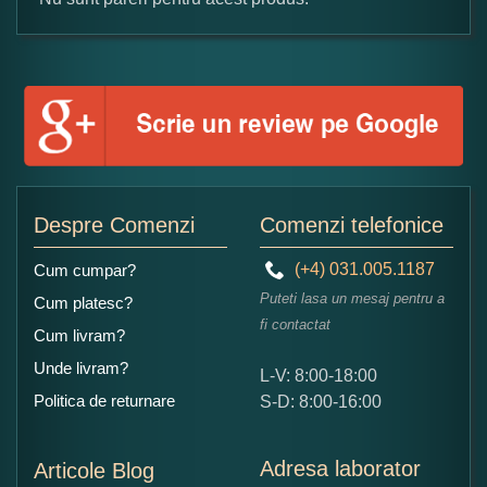
Formular pareri client
Numele dumneavoastra:
Adaugati o parere despre acest produs:
Despre Comenzi
Comenzi telefonice
(+4) 031.005.1187
Cum cumpar?
Puteti lasa un mesaj pentru a
Cum platesc?
fi contactat
Cum livram?
Unde livram?
L-V: 8:00-18:00
Ce nota acordati acestui produs?
Politica de returnare
S-D: 8:00-16:00
1
2
3
4
5
Nu tocmai bun
Excelent!
Adresa laborator
Articole Blog