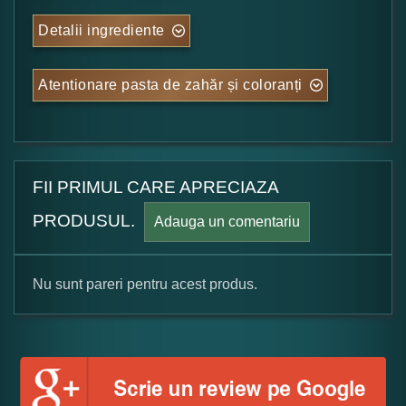
Detalii ingrediente
Atentionare pasta de zahăr și coloranți
FII PRIMUL CARE APRECIAZA
PRODUSUL.
Adauga un comentariu
Nu sunt pareri pentru acest produs.
Formular pareri client
Numele dumneavoastra: