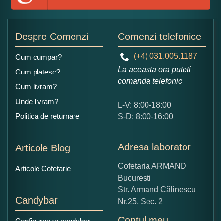
Adaugati o parere despre acest produs:
Despre Comenzi
Comenzi telefonice
(+4) 031.005.1187
Cum cumpar?
La aceasta ora puteti
Cum platesc?
comanda telefonic
Cum livram?
Unde livram?
L-V: 8:00-18:00
Ce nota acordati acestui produs?
Politica de returnare
S-D: 8:00-16:00
1
2
3
4
5
Nu tocmai bun
Excelent!
Adresa laborator
Articole Blog
Copiati alaturi numarul din imagine:
Cofetaria ARMAND
Articole Cofetarie
Bucuresti
Str. Armand Călinescu
Candybar
Nr.25, Sec. 2
Contul meu
Configureaza candybar