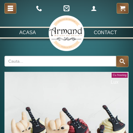
ACASA
CONTACT
Cu frosting
Lux