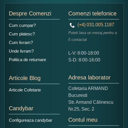
Adaugati o parere despre acest produs:
Despre Comenzi
Comenzi telefonice
(+4) 031.005.1187
Cum cumpar?
Puteti lasa un mesaj pentru a
Cum platesc?
fi contactat
Cum livram?
Unde livram?
L-V: 8:00-18:00
Ce nota acordati acestui produs?
Politica de returnare
S-D: 8:00-16:00
1
2
3
4
5
Nu tocmai bun
Excelent!
Adresa laborator
Articole Blog
Copiati alaturi numarul din imagine:
Cofetaria ARMAND
Articole Cofetarie
Bucuresti
Str. Armand Călinescu
Candybar
Nr.25, Sec. 2
Contul meu
Configureaza candybar