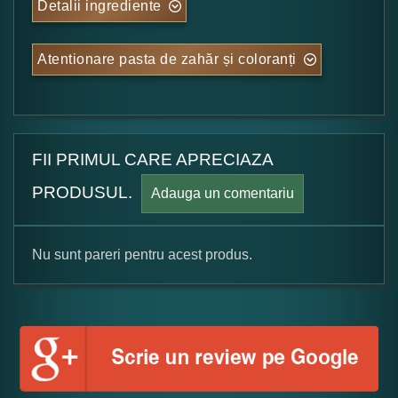
Detalii ingrediente
Atentionare pasta de zahăr și coloranți
FII PRIMUL CARE APRECIAZA
PRODUSUL.
Adauga un comentariu
Nu sunt pareri pentru acest produs.
Formular pareri client
Numele dumneavoastra: