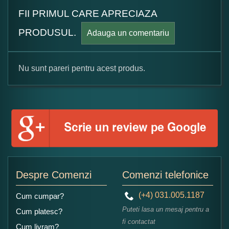
FII PRIMUL CARE APRECIAZA
PRODUSUL.
Adauga un comentariu
Nu sunt pareri pentru acest produs.
Formular pareri client
Numele dumneavoastra:
Adaugati o parere despre acest produs:
Despre Comenzi
Comenzi telefonice
(+4) 031.005.1187
Cum cumpar?
Puteti lasa un mesaj pentru a
Cum platesc?
fi contactat
Cum livram?