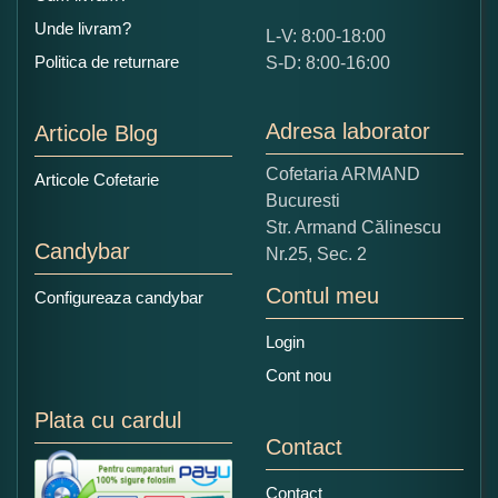
Unde livram?
L-V: 8:00-18:00
Ce nota acordati acestui produs?
Politica de returnare
S-D: 8:00-16:00
1
2
3
4
5
Nu tocmai bun
Excelent!
Adresa laborator
Articole Blog
Copiati alaturi numarul din imagine:
Cofetaria ARMAND
Articole Cofetarie
Bucuresti
Str. Armand Călinescu
Candybar
Nr.25, Sec. 2
Contul meu
Configureaza candybar
Login
Cont nou
Plata cu cardul
Contact
Contact