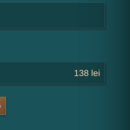
138
lei
s