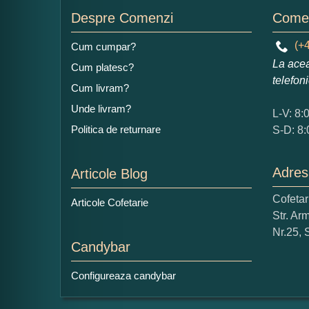
Despre Comenzi
Comen
(+4
Cum cumpar?
Ad
La acea
Cum platesc?
telefon
Cum livram?
Unde livram?
L-V: 8:
Politica de returnare
S-D: 8:
Adres
Articole Blog
Ce
1
Cofeta
Articole Cofetarie
Nu 
Str. Ar
Nr.25, 
Candybar
Cop
Configureaza candybar