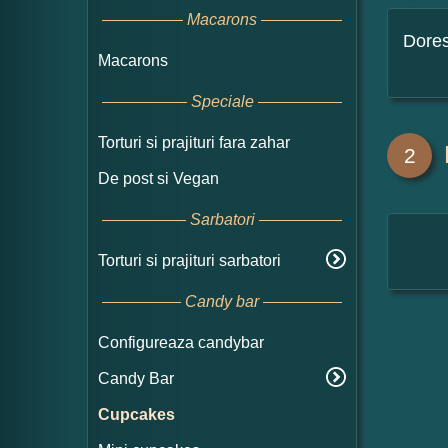
Macarons
Dore
Macarons
Speciale
Torturi si prajituri fara zahar
2
De post si Vegan
Sarbatori
Torturi si prajituri sarbatori
Candy bar
Configureaza candybar
Candy Bar
Cupcakes