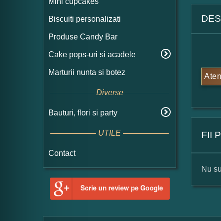
Mini cupcakes
DES
Biscuiti personalizati
Produse Candy Bar
Cake pops-uri si acadele
Marturii nunta si botez
Aten
Diverse
Bauturi, flori si party
UTILE
FII
Contact
Nu su
For
Nu