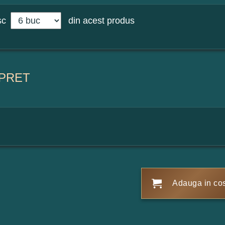
sc
din acest produs
PRET
Adauga in co