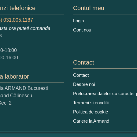
zi telefonice
Contul meu
) 031.005.1187
Login
augati o parere despre acest produs:
sta ora puteti comanda
Cont nou
ic
00-18:00
00-16:00
Contact
Contact
a laborator
 nota acordati acestui produs?
Despre noi
2
3
4
5
ria ARMAND Bucuresti
tocmai bun
Excelent!
Prelucrarea datelor cu caracter
mand Călinescu
Termeni si conditii
Sec. 2
iati alaturi numarul din imagine:
Politica de cookie
Cariere la Armand