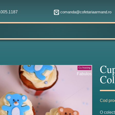
comanda@cofetariaarmand.ro
1.005.1187
Cup
Cu frosting
Fabulos
Col
Cod pro
O colect