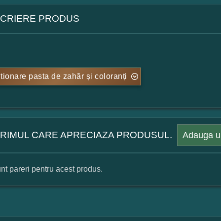
CRIERE PRODUS
tionare pasta de zahăr și coloranți
 PRIMUL CARE APRECIAZA PRODUSUL.
Adauga u
nt pareri pentru acest produs.
mular pareri client
mele dumneavoastra: