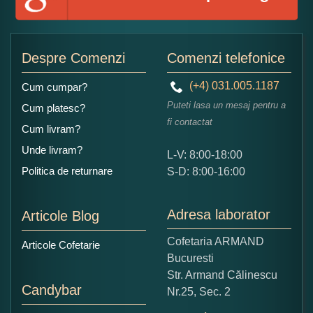
Adaugati o parere despre acest produs:
Despre Comenzi
Comenzi telefonice
(+4) 031.005.1187
Cum cumpar?
Puteti lasa un mesaj pentru a
Cum platesc?
fi contactat
Cum livram?
Unde livram?
L-V: 8:00-18:00
Ce nota acordati acestui produs?
Politica de returnare
S-D: 8:00-16:00
1
2
3
4
5
Nu tocmai bun
Excelent!
Adresa laborator
Articole Blog
Copiati alaturi numarul din imagine:
Cofetaria ARMAND
Articole Cofetarie
Bucuresti
Str. Armand Călinescu
Candybar
Nr.25, Sec. 2