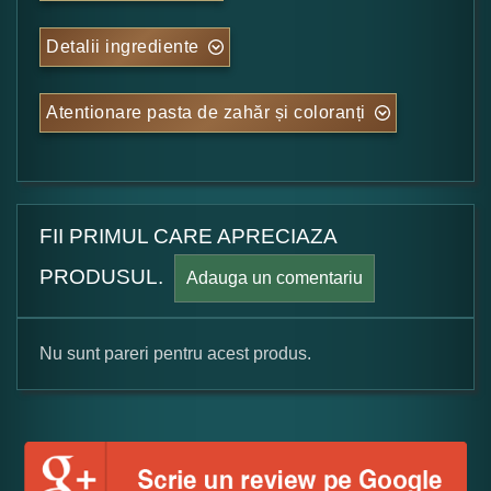
Detalii ingrediente
Atentionare pasta de zahăr și coloranți
FII PRIMUL CARE APRECIAZA
PRODUSUL.
Adauga un comentariu
Nu sunt pareri pentru acest produs.
Formular pareri client
Numele dumneavoastra: