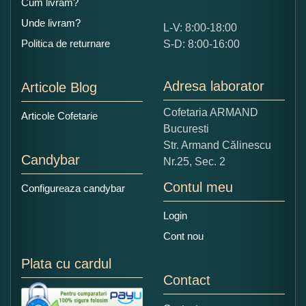
Cum livram?
Unde livram?
L-V: 8:00-18:00
Ce nota acordati acestui produs?
Politica de returnare
S-D: 8:00-16:00
1
2
3
4
5
Nu tocmai bun
Excelent!
Adresa laborator
Articole Blog
Copiati alaturi numarul din imagine:
Cofetaria ARMAND
Articole Cofetarie
Bucuresti
Str. Armand Călinescu
Candybar
Nr.25, Sec. 2
Contul meu
Configureaza candybar
Login
Cont nou
Plata cu cardul
Contact