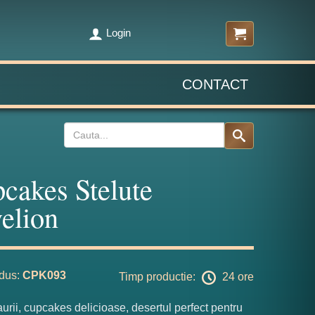
Login
CONTACT
cakes Stelute
elion
dus:
CPK093
Timp productie:
24 ore
aurii, cupcakes delicioase, desertul perfect pentru