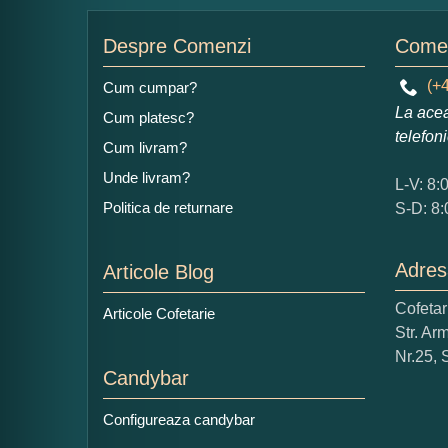
Nu
Despre Comenzi
Comen
(+4
Cum cumpar?
La acea
Cum platesc?
Ad
telefon
Cum livram?
Unde livram?
L-V: 8:
Politica de returnare
S-D: 8:
Adres
Articole Blog
Ce
Cofeta
Articole Cofetarie
1
Str. Ar
Nu 
Nr.25, 
Candybar
Cop
Configureaza candybar