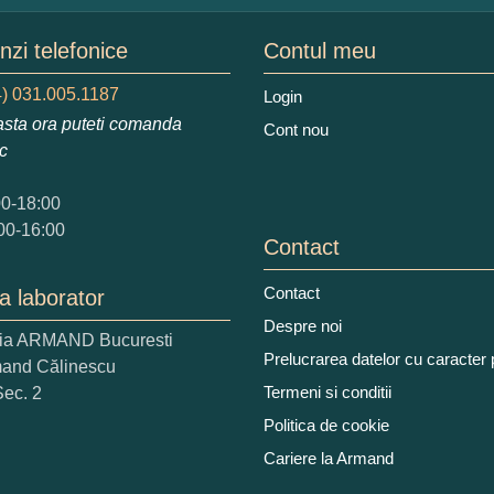
mele dumneavoastra:
zi telefonice
Contul meu
) 031.005.1187
Login
sta ora puteti comanda
Cont nou
augati o parere despre acest produs:
ic
00-18:00
00-16:00
Contact
Contact
a laborator
 nota acordati acestui produs?
Despre noi
ria ARMAND Bucuresti
2
3
4
5
Prelucrarea datelor cu caracter
mand Călinescu
tocmai bun
Excelent!
Termeni si conditii
Sec. 2
Politica de cookie
iati alaturi numarul din imagine:
Cariere la Armand