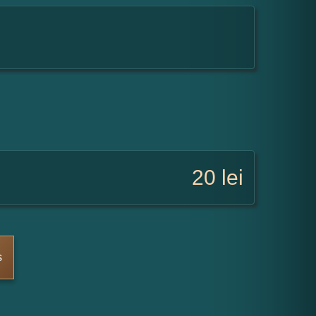
20
lei
s