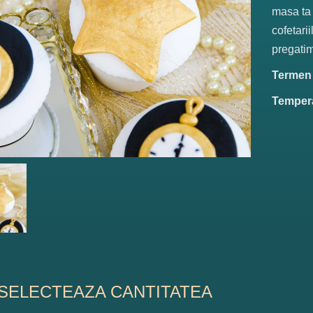
masa ta 
cofetari
pregatim
Termen d
Tempera
SELECTEAZA CANTITATEA