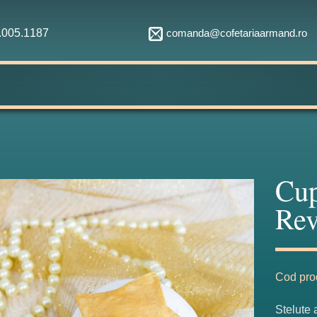
comanda@cofetariaarmand.ro
1.005.1187
Cup
Rev
Cod pro
Stelute 