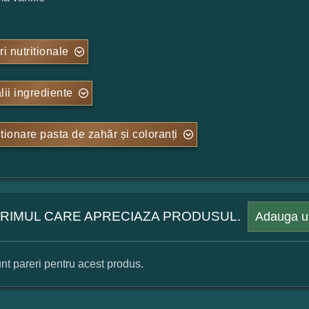
ri nutritionale
lii ingrediente
tionare pasta de zahăr și coloranți
 PRIMUL CARE APRECIAZA PRODUSUL.
Adauga u
nt pareri pentru acest produs.
mular pareri client