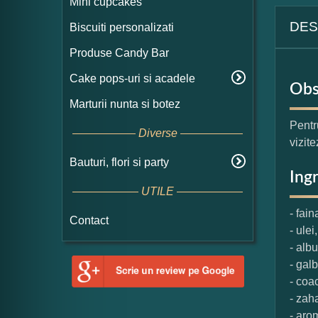
Mini cupcakes
DES
Biscuiti personalizati
Produse Candy Bar
Cake pops-uri si acadele
Obs
Marturii nunta si botez
Pentr
Diverse
vizite
Bauturi, flori si party
Ing
UTILE
- fain
Contact
- ulei,
- alb
- gal
- coa
- zaha
- aro