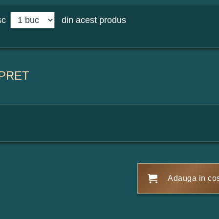
sc
din acest produs
PRET
Adauga in co