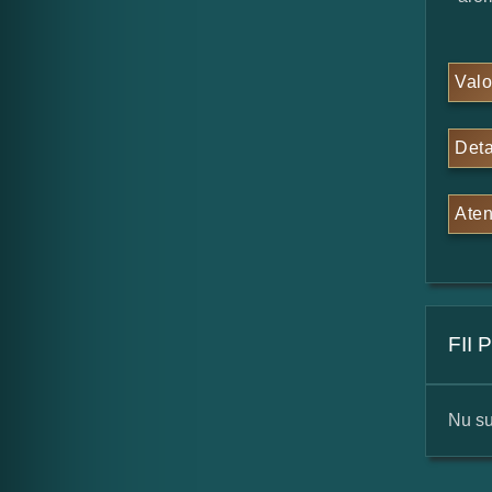
Valo
Deta
Aten
FII
Nu su
For