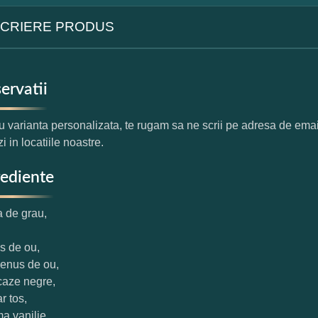
CRIERE PRODUS
ervatii
u varianta personalizata, te rugam sa ne scrii pe adresa de e
zi in locatiile noastre.
rediente
a de grau,
us de ou,
benus de ou,
caze negre,
r tos,
ma vanilie