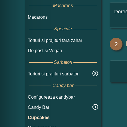
Macarons
Dore
Macarons
Speciale
Torturi si prajituri fara zahar
2
De post si Vegan
Sarbatori
Torturi si prajituri sarbatori
Candy bar
Configureaza candybar
Candy Bar
Cupcakes