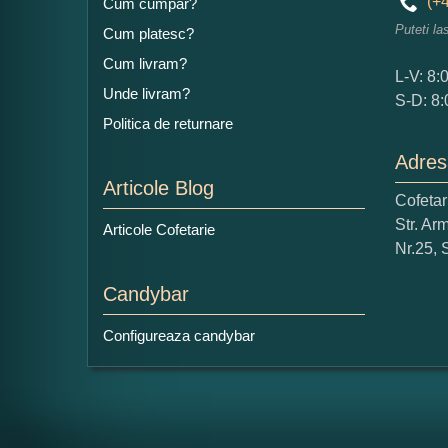
(+4
Cum cumpar?
Puteti la
Cum platesc?
Ad
Cum livram?
L-V: 8:
Unde livram?
S-D: 8:
Politica de returnare
Adres
Articole Blog
Cofeta
Ce
Str. Ar
Articole Cofetarie
1
Nr.25, 
Nu 
Candybar
Cop
Configureaza candybar