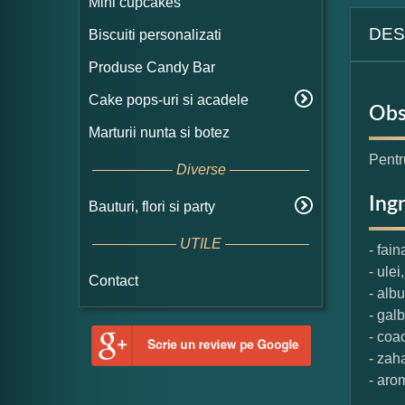
Mini cupcakes
DES
Biscuiti personalizati
Produse Candy Bar
Cake pops-uri si acadele
Obs
Marturii nunta si botez
Pentr
Diverse
Ing
Bauturi, flori si party
UTILE
- fain
- ulei,
Contact
- alb
- gal
- coa
- zaha
- aro