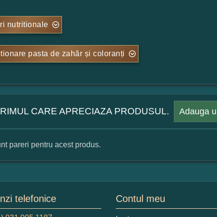
ri nutritionale
tionare pasta de zahăr și coloranți
 PRIMUL CARE APRECIAZA PRODUSUL.
Adauga u
nt pareri pentru acest produs.
mular pareri client
mele dumneavoastra:
zi telefonice
Contul meu