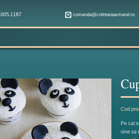
comanda@cofetariaarmand.ro
1.005.1187
Cup
Cod pro
Pe cat s
vine sa 