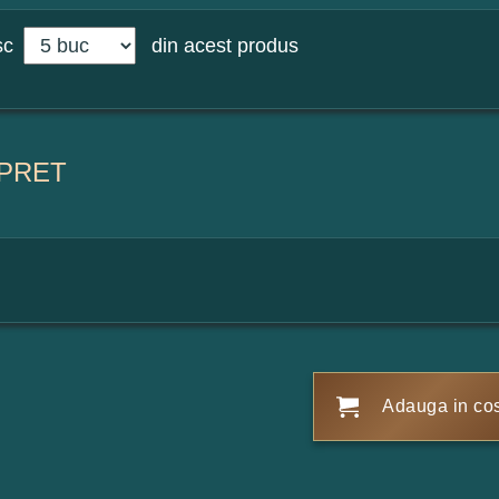
sc
din acest produs
PRET
Adauga in co