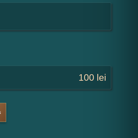
100
lei
s