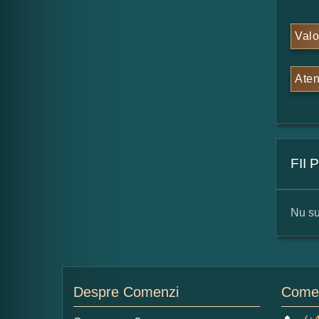
Valo
Aten
FII
Nu su
For
Nu
Despre Comenzi
Comen