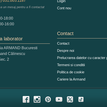
) 031.005.1187
Login
sa un mesaj pentru a fi contactat
Cont nou
augati o parere despre acest produs:
00-18:00
00-16:00
Contact
a laborator
Contact
ria ARMAND Bucuresti
 nota acordati acestui produs?
Despre noi
mand Călinescu
2
3
4
5
Prelucrarea datelor cu caracter
Sec. 2
tocmai bun
Excelent!
Termeni si conditii
Politica de cookie
iati alaturi numarul din imagine:
Cariere la Armand