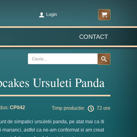
Login
CONTACT
cakes Ursuleti Panda
dus:
CP042
Timp productie:
72 ore
unt de simpatici ursuletii panda, pe atat mai ca iti
ii mananci, astfel ca ne-am conformat si am creat