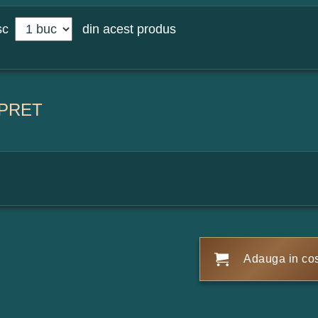
sc
din acest produs
PRET
Adauga in co