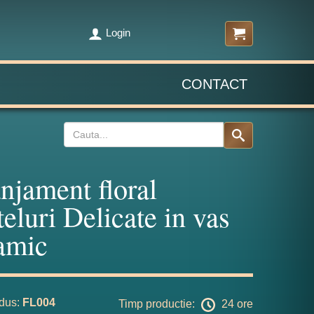
Login
CONTACT
njament floral
teluri Delicate in vas
amic
dus:
FL004
Timp productie:
24 ore