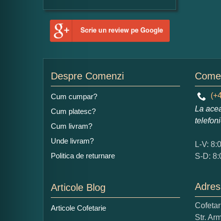
Nu
Ad
Despre Comenzi
Comen
(+4
Cum cumpar?
La acea
Cum platesc?
telefon
Cum livram?
Ce
Unde livram?
L-V: 8:
1
Politica de returnare
S-D: 8:
Nu 
Cop
Adres
Articole Blog
Cofeta
Articole Cofetarie
Str. Ar