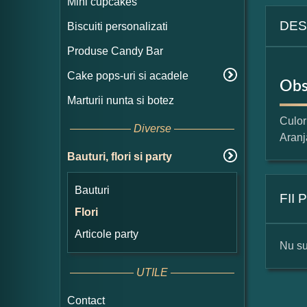
Mini cupcakes
DES
Biscuiti personalizati
Produse Candy Bar
Cake pops-uri si acadele
Obs
Marturii nunta si botez
Culori
Diverse
Aranj
Bauturi, flori si party
Bauturi
FII
Flori
Articole party
Nu su
UTILE
For
Contact