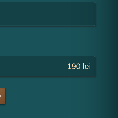
190
lei
s