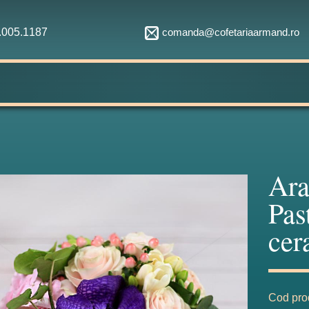
comanda@cofetariaarmand.ro
1.005.1187
Ara
Pas
cer
Cod pro