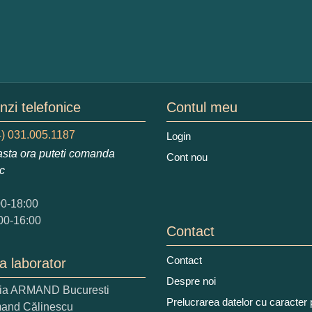
mele dumneavoastra:
augati o parere despre acest produs:
zi telefonice
Contul meu
) 031.005.1187
Login
sta ora puteti comanda
Cont nou
ic
 nota acordati acestui produs?
00-18:00
2
3
4
5
00-16:00
tocmai bun
Excelent!
Contact
iati alaturi numarul din imagine:
Contact
a laborator
Despre noi
ria ARMAND Bucuresti
Prelucrarea datelor cu caracter
mand Călinescu