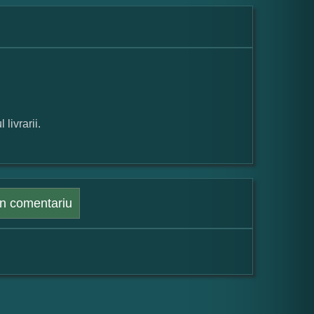
 livrarii.
n comentariu