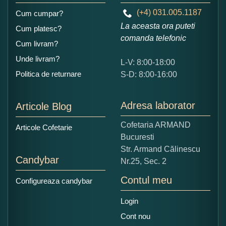
(+4) 031.005.1187
Cum cumpar?
La aceasta ora puteti
Cum platesc?
comanda telefonic
Cum livram?
Unde livram?
L-V: 8:00-18:00
Ce nota acordati acestui produs?
Politica de returnare
S-D: 8:00-16:00
1
2
3
4
5
Nu tocmai bun
Excelent!
Adresa laborator
Articole Blog
Copiati alaturi numarul din imagine:
Cofetaria ARMAND
Articole Cofetarie
Bucuresti
Str. Armand Călinescu
Candybar
Nr.25, Sec. 2
Contul meu
Configureaza candybar
Login
Cont nou