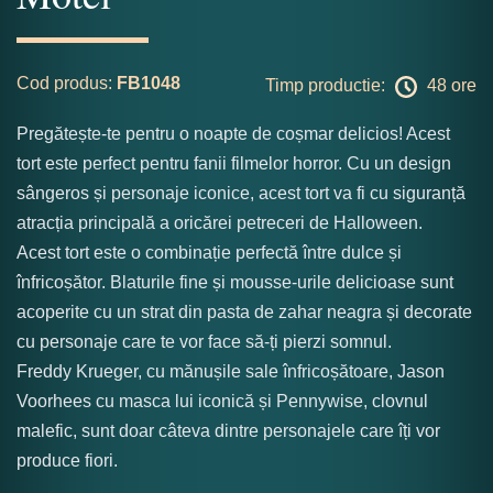
Cod produs:
FB1048
Timp productie:
48 ore
Pregătește-te pentru o noapte de coșmar delicios! Acest
tort este perfect pentru fanii filmelor horror. Cu un design
sângeros și personaje iconice, acest tort va fi cu siguranță
atracția principală a oricărei petreceri de Halloween.
Acest tort este o combinație perfectă între dulce și
înfricoșător. Blaturile fine și mousse-urile delicioase sunt
acoperite cu un strat din pasta de zahar neagra și decorate
cu personaje care te vor face să-ți pierzi somnul.
Freddy Krueger, cu mănușile sale înfricoșătoare, Jason
Voorhees cu masca lui iconică și Pennywise, clovnul
malefic, sunt doar câteva dintre personajele care îți vor
produce fiori.