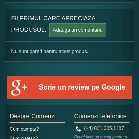
FII PRIMUL CARE APRECIAZA
PRODUSUL.
Adauga un comentariu
Nu sunt pareri pentru acest produs.
Formular pareri client
Numele dumneavoastra:
Adaugati o parere despre acest produs:
Despre Comenzi
Comenzi telefonice
(+4) 031.005.1187
Cum cumpar?
Puteti lasa un mesaj pentru a
Cum platesc?