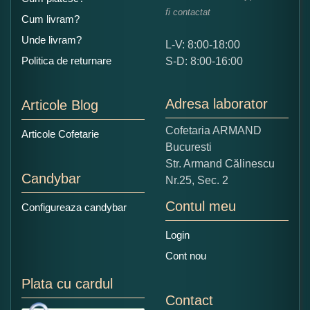
fi contactat
Cum livram?
Unde livram?
L-V: 8:00-18:00
Ce nota acordati acestui produs?
Politica de returnare
S-D: 8:00-16:00
1
2
3
4
5
Nu tocmai bun
Excelent!
Adresa laborator
Articole Blog
Copiati alaturi numarul din imagine:
Cofetaria ARMAND
Articole Cofetarie
Bucuresti
Str. Armand Călinescu
Candybar
Nr.25, Sec. 2
Contul meu
Configureaza candybar
Login
Cont nou
Plata cu cardul
Contact