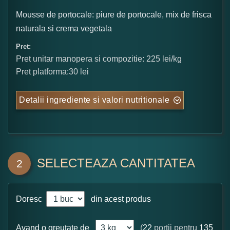
Mousse de portocale: piure de portocale, mix de frisca
naturala si crema vegetala
Pret:
Pret unitar manopera si compozitie: 225 lei/kg
Pret platforma:30 lei
Detalii ingrediente si valori nutritionale
SELECTEAZA CANTITATEA
2
Doresc
din acest produs
Avand o greutate de
(
22
portii pentru
135