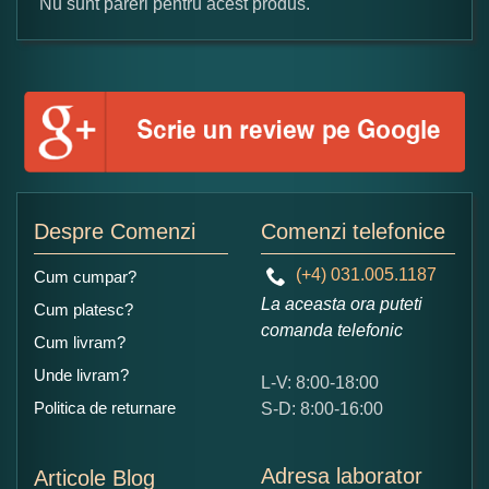
Nu sunt pareri pentru acest produs.
Formular pareri client
Numele dumneavoastra:
Adaugati o parere despre acest produs:
Despre Comenzi
Comenzi telefonice
(+4) 031.005.1187
Cum cumpar?
La aceasta ora puteti
Cum platesc?
comanda telefonic
Cum livram?
Unde livram?
L-V: 8:00-18:00
Ce nota acordati acestui produs?
Politica de returnare
S-D: 8:00-16:00
1
2
3
4
5
Nu tocmai bun
Excelent!
Adresa laborator
Articole Blog