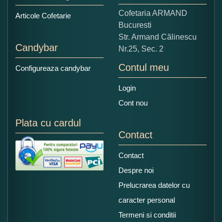
Copiati alaturi numarul din imagine:
Cofetaria ARMAND
Articole Cofetarie
Bucuresti
Str. Armand Călinescu
Candybar
Nr.25, Sec. 2
Contul meu
Configureaza candybar
Login
Cont nou
Plata cu cardul
Contact
Contact
Despre noi
Prelucrarea datelor cu
caracter personal
Termeni si conditii