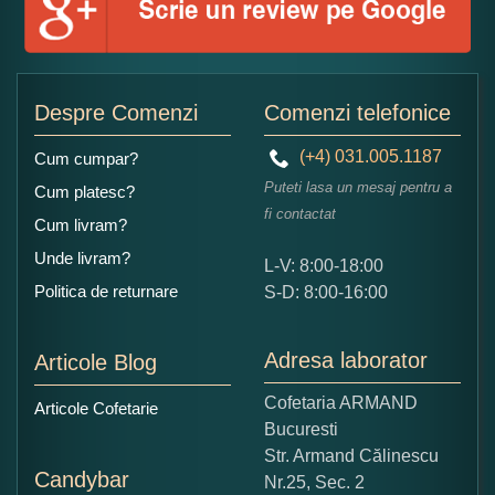
Ce nota acordati acestui produs?
1
2
3
4
5
Despre Comenzi
Comenzi telefonice
Nu tocmai bun
Excelent!
(+4) 031.005.1187
Cum cumpar?
Copiati alaturi numarul din imagine:
Puteti lasa un mesaj pentru a
Cum platesc?
fi contactat
Cum livram?
Unde livram?
L-V: 8:00-18:00
Politica de returnare
S-D: 8:00-16:00
Adresa laborator
Articole Blog
Cofetaria ARMAND
Articole Cofetarie
Bucuresti
Str. Armand Călinescu
Candybar
Nr.25, Sec. 2