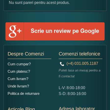
Nu sunt pareri pentru acest produs.
Formular pareri client
Numele dumneavoastra:
Adaugati o parere despre acest produs:
Despre Comenzi
Comenzi telefonice
(+4) 031.005.1187
Cum cumpar?
Puteti lasa un mesaj pentru a
Cum platesc?
fi contactat
Cum livram?
Unde livram?
L-V: 8:00-18:00
Ce nota acordati acestui produs?
Politica de returnare
S-D: 8:00-16:00
1
2
3
4
5
Nu tocmai bun
Excelent!
Adresa laborator
Articole Blog