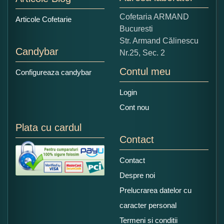
Copiati alaturi numarul din imagine:
Cofetaria ARMAND
Articole Cofetarie
Bucuresti
Str. Armand Călinescu
Candybar
Nr.25, Sec. 2
Contul meu
Configureaza candybar
Login
Cont nou
Plata cu cardul
Contact
Contact
Despre noi
Prelucrarea datelor cu
caracter personal
Termeni si conditii