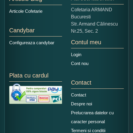
Copiati alaturi numarul din imagine:
Cofetaria ARMAND
Articole Cofetarie
Bucuresti
Str. Armand Călinescu
Candybar
Nr.25, Sec. 2
Contul meu
Configureaza candybar
Login
Cont nou
Plata cu cardul
Contact
Contact
Despre noi
Prelucrarea datelor cu
caracter personal
Termeni si conditii