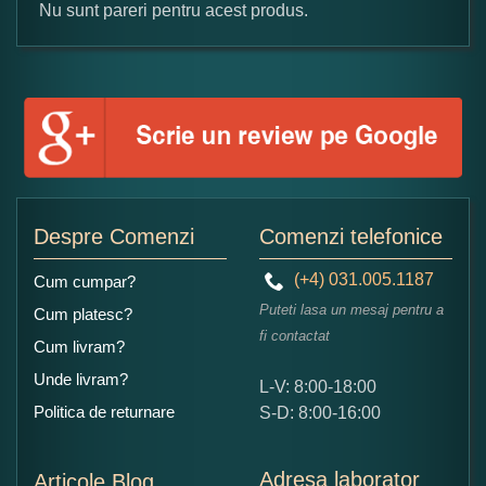
Nu sunt pareri pentru acest produs.
Formular pareri client
Numele dumneavoastra:
Adaugati o parere despre acest produs:
Despre Comenzi
Comenzi telefonice
(+4) 031.005.1187
Cum cumpar?
Puteti lasa un mesaj pentru a
Cum platesc?
fi contactat
Cum livram?
Unde livram?
L-V: 8:00-18:00
Ce nota acordati acestui produs?
Politica de returnare
S-D: 8:00-16:00
1
2
3
4
5
Nu tocmai bun
Excelent!
Adresa laborator
Articole Blog