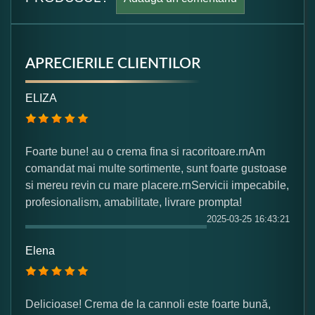
APRECIERILE CLIENTILOR
Formular pareri client
ELIZA
Numele dumneavoastra:
Foarte bune! au o crema fina si racoritoare.rnAm
comandat mai multe sortimente, sunt foarte gustoase
Adaugati o parere despre acest produs:
si mereu revin cu mare placere.rnServicii impecabile,
profesionalism, amabilitate, livrare prompta!
2025-03-25 16:43:21
Elena
Ce nota acordati acestui produs?
Delicioase! Crema de la cannoli este foarte bună,