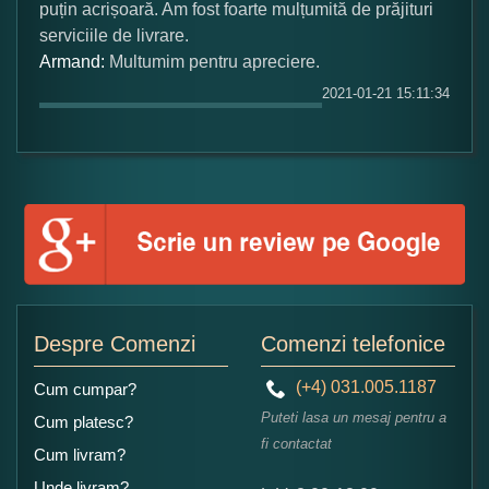
1
2
3
4
5
puțin acrișoară. Am fost foarte mulțumită de prăjituri
Nu tocmai bun
Excelent!
serviciile de livrare.
Armand:
Multumim pentru apreciere.
Copiati alaturi numarul din imagine:
2021-01-21 15:11:34
Despre Comenzi
Comenzi telefonice
(+4) 031.005.1187
Cum cumpar?
Puteti lasa un mesaj pentru a
Cum platesc?
fi contactat
Cum livram?
Unde livram?