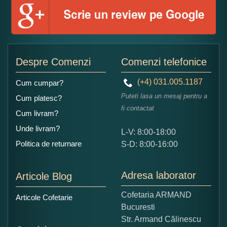
Numele dumneavoastra:
Adaugati o parere despre acest produs:
Despre Comenzi
Comenzi telefonice
(+4) 031.005.1187
Cum cumpar?
Puteti lasa un mesaj pentru a
Cum platesc?
fi contactat
Cum livram?
Unde livram?
L-V: 8:00-18:00
Ce nota acordati acestui produs?
Politica de returnare
S-D: 8:00-16:00
1
2
3
4
5
Nu tocmai bun
Excelent!
Adresa laborator
Articole Blog
Copiati alaturi numarul din imagine:
Cofetaria ARMAND
Articole Cofetarie
Bucuresti
Str. Armand Călinescu