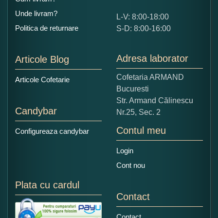
Unde livram?
L-V: 8:00-18:00
Ce nota acordati acestui produs?
Politica de returnare
S-D: 8:00-16:00
1
2
3
4
5
Nu tocmai bun
Excelent!
Adresa laborator
Articole Blog
Copiati alaturi numarul din imagine:
Cofetaria ARMAND
Articole Cofetarie
Bucuresti
Str. Armand Călinescu
Candybar
Nr.25, Sec. 2
Contul meu
Configureaza candybar
Login
Cont nou
Plata cu cardul
Contact
Contact