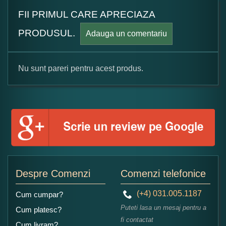
FII PRIMUL CARE APRECIAZA
PRODUSUL.
Adauga un comentariu
Nu sunt pareri pentru acest produs.
Formular pareri client
Numele dumneavoastra:
Adaugati o parere despre acest produs:
Despre Comenzi
Comenzi telefonice
(+4) 031.005.1187
Cum cumpar?
Puteti lasa un mesaj pentru a
Cum platesc?
fi contactat
Cum livram?