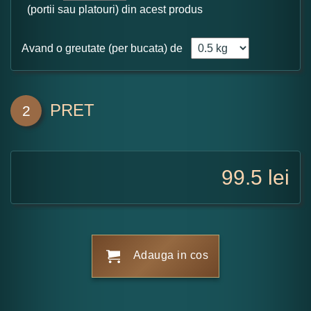
(portii sau platouri) din acest produs
Avand o greutate (per bucata) de
PRET
2
99.5
lei
Adauga in cos