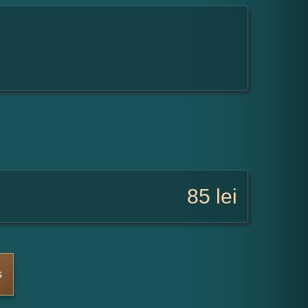
85
lei
s