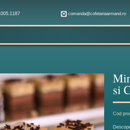
comanda@cofetariaarmand.ro
1.005.1187
Min
si 
Cod pro
Descoper