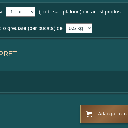
sc
(portii sau platouri) din acest produs
 o greutate (per bucata) de
PRET
Adauga in co