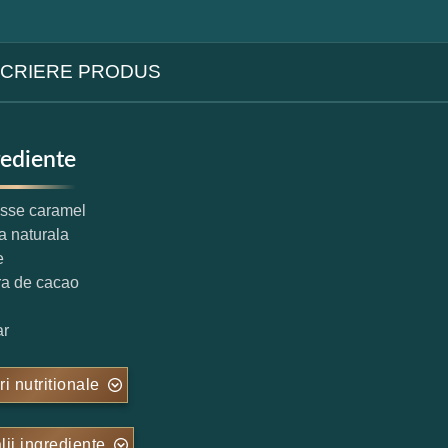
CRIERE PRODUS
rediente
sse caramel
ca naturala
e
ra de cacao
ar
ri nutritionale
lii ingrediente