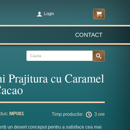
Login
CONTACT
i Prajitura cu Caramel
Cacao
dus:
MP081
Timp productie:
3 ore
iți un desert conceput pentru a satisface cea mai