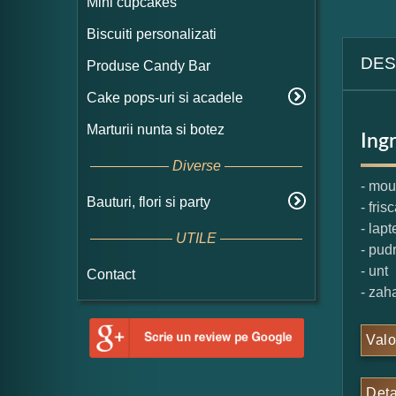
Mini cupcakes
Biscuiti personalizati
DES
Produse Candy Bar
Cake pops-uri si acadele
Marturii nunta si botez
Ing
Diverse
- mou
Bauturi, flori si party
- fris
- lapt
UTILE
- pud
- unt
Contact
- zah
Valo
Deta