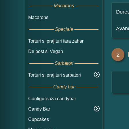
Macarons
Dore
Macarons
Avand
Speciale
Torturi si prajituri fara zahar
De post si Vegan
2
Sarbatori
Torturi si prajituri sarbatori
Candy bar
Configureaza candybar
Candy Bar
Cupcakes