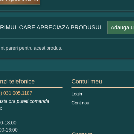
 PRIMUL CARE APRECIAZA PRODUSUL.
Adauga u
nt pareri pentru acest produs.
mular pareri client
mele dumneavoastra:
zi telefonice
Contul meu
) 031.005.1187
Login
sta ora puteti comanda
Cont nou
augati o parere despre acest produs:
ic
00-18:00
00-16:00