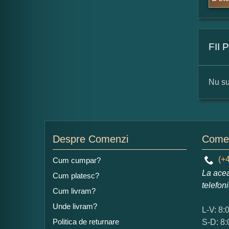
FII
Nu su
For
Nu
Despre Comenzi
Comen
(+4
Cum cumpar?
La acea
Cum platesc?
Ad
telefon
Cum livram?
Unde livram?
L-V: 8:
Politica de returnare
S-D: 8: