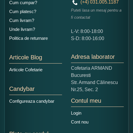
(+4) 031.005.1187
Cum cumpar?
Puteti lasa un mesaj pentru a
Cum platesc?
fi contactat
Cum livram?
Unde livram?
L-V: 8:00-18:00
Ce nota acordati acestui produs?
Politica de returnare
S-D: 8:00-16:00
1
2
3
4
5
Nu tocmai bun
Excelent!
Adresa laborator
Articole Blog
Copiati alaturi numarul din imagine:
Cofetaria ARMAND
Articole Cofetarie
Bucuresti
Str. Armand Călinescu
Candybar
Nr.25, Sec. 2
Contul meu
Configureaza candybar
Login
Cont nou