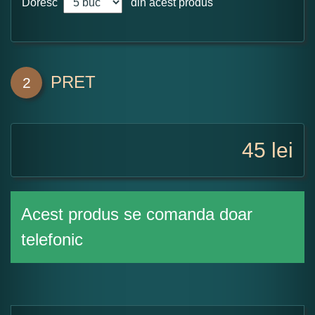
Doresc
din acest produs
PRET
2
45
lei
Acest produs se comanda doar
telefonic