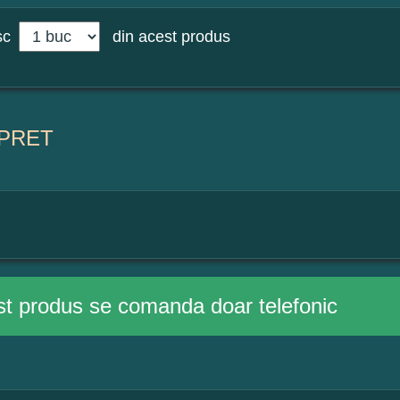
sc
din acest produs
PRET
t produs se comanda doar telefonic