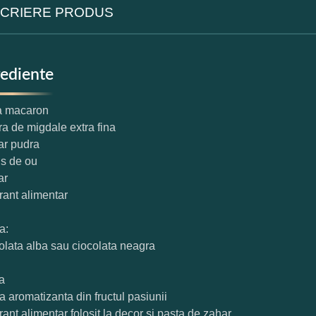
CRIERE PRODUS
rediente
a macaron
ra de migdale extra fina
ar pudra
us de ou
ar
orant alimentar
a:
colata alba sau ciocolata neagra
ca
ta aromatizanta din fructul pasiunii
orant alimentar folosit la decor si pasta de zahar