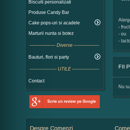
Biscuiti personalizati
Produse Candy Bar
Alerg
Cake pops-uri si acadele
- fru
Marturii nunta si botez
- ou
- lact
Diverse
Bauturi, flori si party
FII
UTILE
Contact
Nu su
For
Nu
Despre Comenzi
Comen