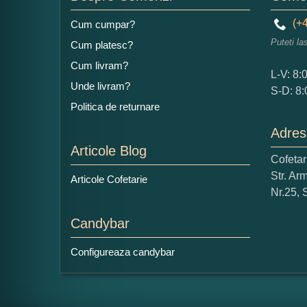
(+4
Cum cumpar?
Ad
Puteti la
Cum platesc?
Cum livram?
L-V: 8:
Unde livram?
S-D: 8:
Politica de returnare
Adres
Ce
Articole Blog
Cofeta
1
Str. Ar
Nu 
Articole Cofetarie
Nr.25, 
Cop
Candybar
Configureaza candybar