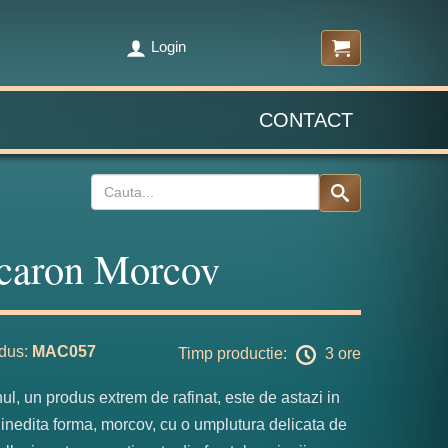
Login
CONTACT
caron Morcov
dus:
MAC057
Timp productie:
3 ore
l, un produs extrem de rafinat, este de astazi in
inedita forma, morcov, cu o umplutura delicata de