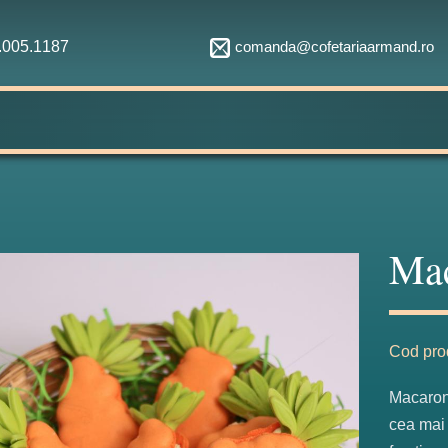
comanda@cofetariaarmand.ro
1.005.1187
Ma
Cod pro
Macaronu
cea mai 