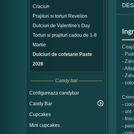
DES
Craciun
Prajituri si torturi Revelion
Dulciuri de Valentine's Day
Ing
Torturi si prajituri cadou de 1-8
Martie
Coaj
- Pud
Dulciuri de cofetarie Paste
- Zah
2026
- Alb
- Zah
Candy bar
- col
Configureaza candybar
Crem
Candy Bar
- cio
- unt
Cupcakes
- fris
Mini cupcakes
- pas
- col