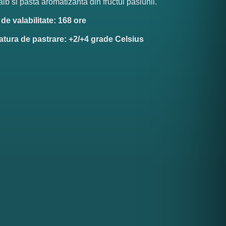
 alb si pasta aromatizanta din fructul pasiunii.
de valabilitate: 168 ore
tura de pastrare: +2/+4 grade Celsius