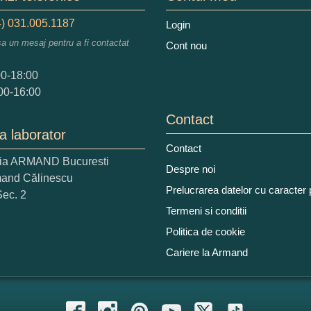
) 031.005.1187
Login
augati o parere despre acest produs:
sa un mesaj pentru a fi contactat
Cont nou
00-18:00
00-16:00
Contact
a laborator
 nota acordati acestui produs?
Contact
ria ARMAND Bucuresti
2
3
4
5
Despre noi
mand Călinescu
tocmai bun
Excelent!
Prelucrarea datelor cu caracter
Sec. 2
Termeni si conditii
iati alaturi numarul din imagine:
Politica de cookie
Cariere la Armand