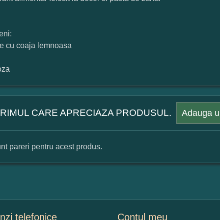
eni:
cte cu coaja lemnoasa
oza
 PRIMUL CARE APRECIAZA PRODUSUL.
Adauga u
nt pareri pentru acest produs.
mular pareri client
mele dumneavoastra:
zi telefonice
Contul meu