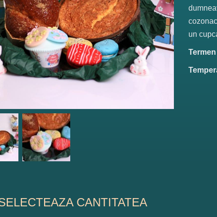
dumneav
cozonac 
un cupc
Termen d
Tempera
SELECTEAZA CANTITATEA