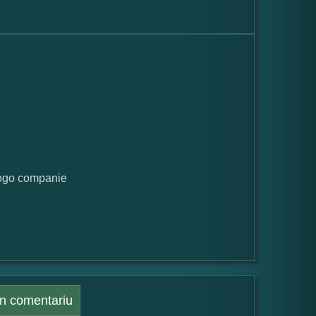
 logo companie
n comentariu