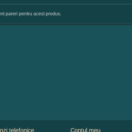
nt pareri pentru acest produs.
mular pareri client
mele dumneavoastra:
augati o parere despre acest produs:
 nota acordati acestui produs?
2
3
4
5
zi telefonice
Contul meu