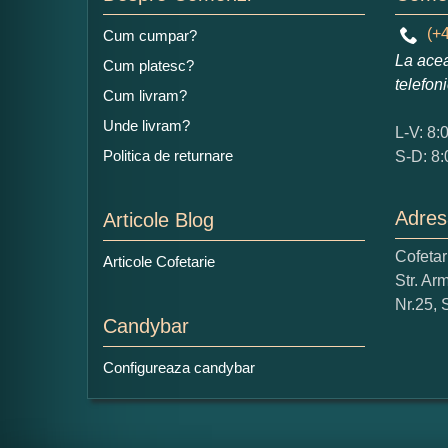
Nu 
(+4
Cum cumpar?
La acea
Cop
Cum platesc?
telefon
Cum livram?
Unde livram?
L-V: 8:
Politica de returnare
S-D: 8:
Adres
Articole Blog
Cofeta
Articole Cofetarie
Str. Ar
Nr.25, 
Candybar
Configureaza candybar