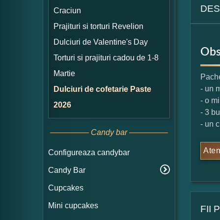
DES
Craciun
Prajituri si torturi Revelion
Dulciuri de Valentine's Day
Obs
Torturi si prajituri cadou de 1-8
Martie
Pache
- un 
Dulciuri de cofetarie Paste
- o m
2026
- 3 b
- un 
Candy bar
Aten
Configureaza candybar
Candy Bar
Cupcakes
Mini cupcakes
FII