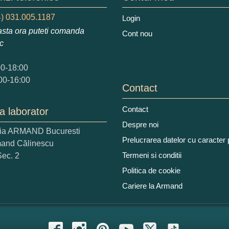
tocmai bun
Excelent!
) 031.005.1187
Login
sta ora puteti comanda
iati alaturi numarul din imagine:
Cont nou
ic
00-18:00
00-16:00
Contact
Contact
a laborator
Despre noi
ria ARMAND Bucuresti
Prelucrarea datelor cu caracter
mand Călinescu
Termeni si conditii
Sec. 2
Politica de cookie
Cariere la Armand