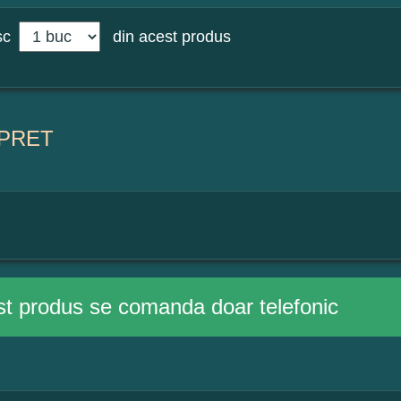
sc
din acest produs
PRET
t produs se comanda doar telefonic