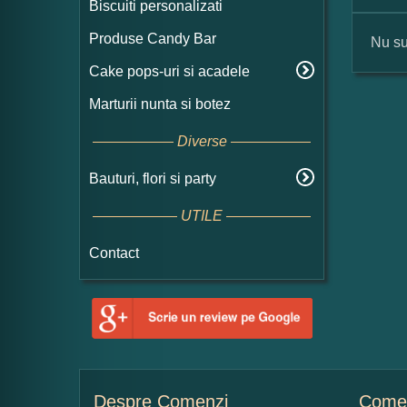
Biscuiti personalizati
Produse Candy Bar
Nu su
Cake pops-uri si acadele
For
Marturii nunta si botez
Nu
Diverse
Bauturi, flori si party
Ad
UTILE
Contact
Ce
1
Despre Comenzi
Comen