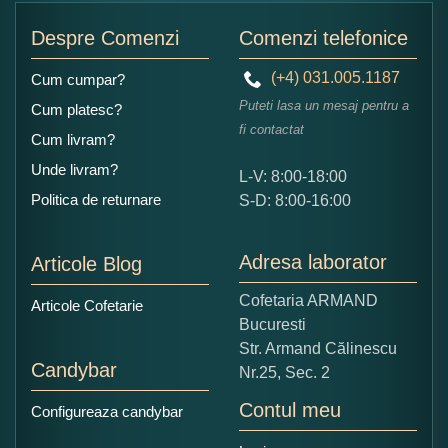
Adaugati o parere despre acest produs:
Despre Comenzi
Comenzi telefonice
(+4) 031.005.1187
Cum cumpar?
Puteti lasa un mesaj pentru a
Cum platesc?
fi contactat
Cum livram?
Unde livram?
L-V: 8:00-18:00
Ce nota acordati acestui produs?
Politica de returnare
S-D: 8:00-16:00
1
2
3
4
5
Nu tocmai bun
Excelent!
Adresa laborator
Articole Blog
Copiati alaturi numarul din imagine:
Cofetaria ARMAND
Articole Cofetarie
Bucuresti
Str. Armand Călinescu
Candybar
Nr.25, Sec. 2
Contul meu
Configureaza candybar