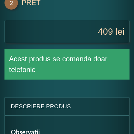
PRET
2
409
lei
Acest produs se comanda doar
telefonic
DESCRIERE PRODUS
Observatii