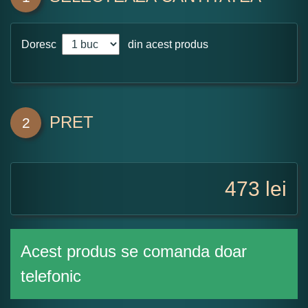
Doresc
din acest produs
PRET
2
473
lei
Acest produs se comanda doar
telefonic