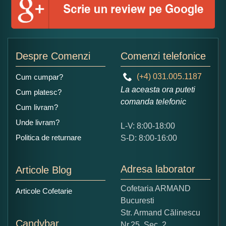
Numele dumneavoastra:
Adaugati o parere despre acest produs:
Despre Comenzi
Comenzi telefonice
(+4) 031.005.1187
Cum cumpar?
La aceasta ora puteti
Cum platesc?
comanda telefonic
Cum livram?
Unde livram?
L-V: 8:00-18:00
Ce nota acordati acestui produs?
Politica de returnare
S-D: 8:00-16:00
1
2
3
4
5
Nu tocmai bun
Excelent!
Adresa laborator
Articole Blog
Copiati alaturi numarul din imagine:
Cofetaria ARMAND
Articole Cofetarie
Bucuresti
Str. Armand Călinescu
Candybar
Nr.25, Sec. 2