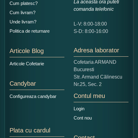
La aceasta ora puteti
Cum platesc?
comanda telefonic
Cum livram?
Unde livram?
L-V: 8:00-18:00
Ce nota acordati acestui produs?
Politica de returnare
S-D: 8:00-16:00
1
2
3
4
5
Nu tocmai bun
Excelent!
Adresa laborator
Articole Blog
Copiati alaturi numarul din imagine:
Cofetaria ARMAND
Articole Cofetarie
Bucuresti
Str. Armand Călinescu
Candybar
Nr.25, Sec. 2
Contul meu
Configureaza candybar
Login
Cont nou
Plata cu cardul
Contact