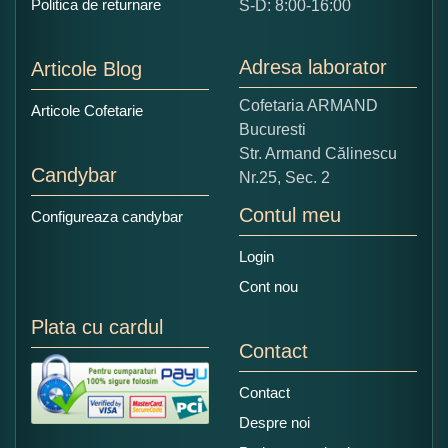
Politica de returnare
S-D: 8:00-16:00
1
2
3
4
5
Nu tocmai bun
Excelent!
Adresa laborator
Articole Blog
Copiati alaturi numarul din imagine:
Cofetaria ARMAND
Articole Cofetarie
Bucuresti
Str. Armand Călinescu
Candybar
Nr.25, Sec. 2
Contul meu
Configureaza candybar
Login
Cont nou
Plata cu cardul
Contact
Contact
Despre noi