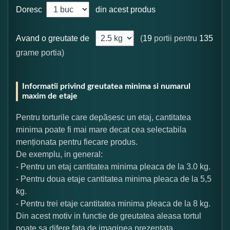
Doresc
din acest produs
Avand o greutate de
(
19
portii pentru
135
grame portia)
Informatii privind greutatea minima si numarul
maxim de etaje
Pentru torturile care depășesc un etaj, cantitatea
minima poate fi mai mare decat cea selectabila
menționata pentru fiecare produs.
De exemplu, in general:
- Pentru un etaj cantitatea minima pleaca de la 3.0 kg.
- Pentru doua etaje cantitatea minima pleaca de la 5,5
kg.
- Pentru trei etaje cantitatea minima pleaca de la 8 kg.
Din acest motiv in functie de greutatea aleasa tortul
poate sa difere fata de imaginea prezentata.