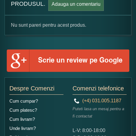
PRODUSUL.
Adauga un comentariu
Nu sunt pareri pentru acest produs.
Formular pareri client
Numele dumneavoastra:
Adaugati o parere despre acest produs:
Despre Comenzi
Comenzi telefonice
(+4) 031.005.1187
Cum cumpar?
Puteti lasa un mesaj pentru a
Cum platesc?
fi contactat
Cum livram?
Unde livram?
L-V: 8:00-18:00
Ce nota acordati acestui produs?