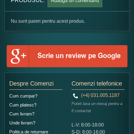
PRODUSUL.
Adauga un comentariu
Nu sunt pareri pentru acest produs.
Formular pareri client
Numele dumneavoastra:
Adaugati o parere despre acest produs:
Despre Comenzi
Comenzi telefonice
(+4) 031.005.1187
Cum cumpar?
Puteti lasa un mesaj pentru a
Cum platesc?
fi contactat
Cum livram?
Unde livram?
L-V: 8:00-18:00
Ce nota acordati acestui produs?
Politica de returnare
S-D: 8:00-16:00