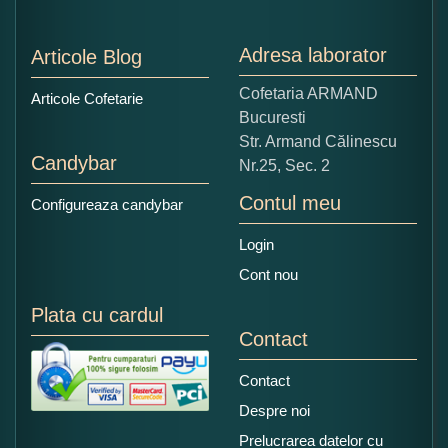
1
2
3
4
5
Nu tocmai bun
Excelent!
Adresa laborator
Articole Blog
Copiati alaturi numarul din imagine:
Cofetaria ARMAND
Articole Cofetarie
Bucuresti
Str. Armand Călinescu
Candybar
Nr.25, Sec. 2
Contul meu
Configureaza candybar
Login
Cont nou
Plata cu cardul
Contact
Contact
Despre noi
Prelucrarea datelor cu