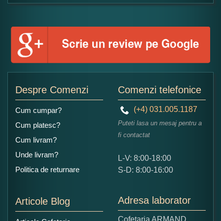
Formular pareri client
Numele dumneavoastra:
Adaugati o parere despre acest produs:
Despre Comenzi
Comenzi telefonice
(+4) 031.005.1187
Cum cumpar?
Puteti lasa un mesaj pentru a
Cum platesc?
fi contactat
Cum livram?
Unde livram?
L-V: 8:00-18:00
Ce nota acordati acestui produs?
Politica de returnare
S-D: 8:00-16:00
1
2
3
4
5
Nu tocmai bun
Excelent!
Adresa laborator
Articole Blog
Copiati alaturi numarul din imagine:
Cofetaria ARMAND