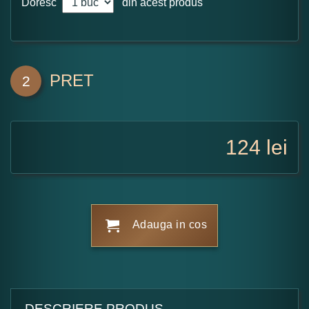
Doresc
din acest produs
PRET
2
124
lei
Adauga in cos
DESCRIERE PRODUS