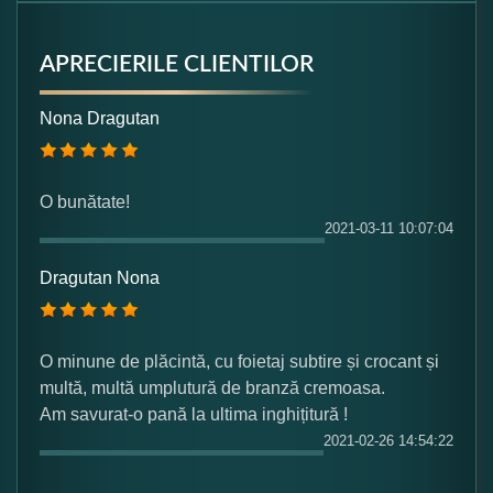
APRECIERILE CLIENTILOR
Formular pareri client
Nona Dragutan
Numele dumneavoastra:
O bunătate!
2021-03-11 10:07:04
Adaugati o parere despre acest produs:
Dragutan Nona
O minune de plăcintă, cu foietaj subtire și crocant și
multă, multă umplutură de branză cremoasa.
Am savurat-o pană la ultima inghițitură !
Ce nota acordati acestui produs?
2021-02-26 14:54:22
1
2
3
4
5
Nu tocmai bun
Excelent!