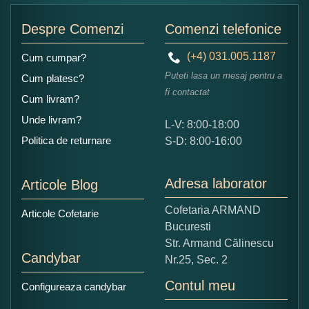
Adaugati o parere despre acest produs:
Despre Comenzi
Comenzi telefonice
(+4) 031.005.1187
Cum cumpar?
Puteti lasa un mesaj pentru a
Cum platesc?
fi contactat
Cum livram?
Unde livram?
L-V: 8:00-18:00
Ce nota acordati acestui produs?
Politica de returnare
S-D: 8:00-16:00
1
2
3
4
5
Nu tocmai bun
Excelent!
Adresa laborator
Articole Blog
Copiati alaturi numarul din imagine:
Cofetaria ARMAND
Articole Cofetarie
Bucuresti
Str. Armand Călinescu
Candybar
Nr.25, Sec. 2
Contul meu
Configureaza candybar