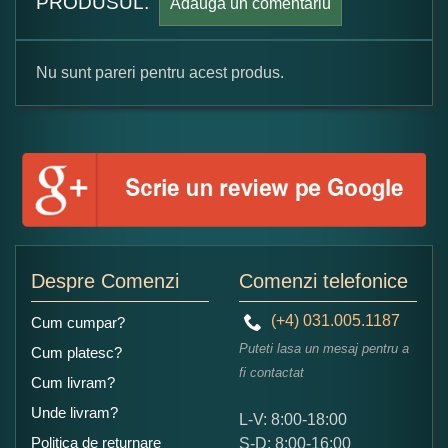
PRODUSUL.
Adauga un comentariu
Nu sunt pareri pentru acest produs.
Formular pareri client
Numele dumneavoastra:
Adaugati o parere despre acest produs:
Despre Comenzi
Comenzi telefonice
(+4) 031.005.1187
Cum cumpar?
Puteti lasa un mesaj pentru a
Cum platesc?
fi contactat
Cum livram?
Unde livram?
L-V: 8:00-18:00
Ce nota acordati acestui produs?
Politica de returnare
S-D: 8:00-16:00