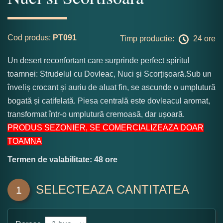
Cod produs:
PT091
Timp productie:
24 ore
Un desert reconfortant care surprinde perfect spiritul
toamnei: Strudelul cu Dovleac, Nuci și Scorțișoară.Sub un
înveliș crocant și auriu de aluat fin, se ascunde o umplutură
bogată și catifelată. Piesa centrală este dovleacul aromat,
transformat într-o umplutură cremoasă, dar ușoară.
PRODUS SEZONIER, SE COMERCIALIZEAZA DOAR
TOAMNA
Termen de valabilitate: 48 ore
SELECTEAZA CANTITATEA
1