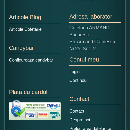
1
2
3
4
5
Nu tocmai bun
Excelent!
Adresa laborator
Articole Blog
Copiati alaturi numarul din imagine:
Cofetaria ARMAND
Articole Cofetarie
Bucuresti
Str. Armand Călinescu
Candybar
Nr.25, Sec. 2
Contul meu
Configureaza candybar
Login
Cont nou
Plata cu cardul
Contact
Contact
Despre noi
Prelucrarea datelor cu