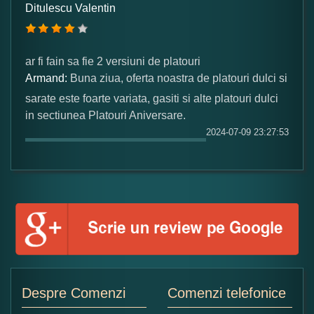
Ditulescu Valentin
Numele dumneavoastra:
ar fi fain sa fie 2 versiuni de platouri
Armand:
Buna ziua, oferta noastra de platouri dulci si
Adaugati o parere despre acest produs:
sarate este foarte variata, gasiti si alte platouri dulci
in sectiunea Platouri Aniversare.
2024-07-09 23:27:53
Ce nota acordati acestui produs?
1
2
3
4
5
Nu tocmai bun
Excelent!
Copiati alaturi numarul din imagine:
Despre Comenzi
Comenzi telefonice