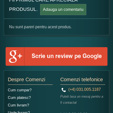
PRODUSUL.
Adauga un comentariu
Nu sunt pareri pentru acest produs.
Formular pareri client
Numele dumneavoastra:
Adaugati o parere despre acest produs:
Despre Comenzi
Comenzi telefonice
(+4) 031.005.1187
Cum cumpar?
Puteti lasa un mesaj pentru a
Cum platesc?
fi contactat
Cum livram?
Unde livram?