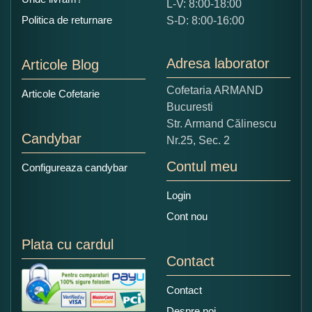
L-V: 8:00-18:00
Ce nota acordati acestui produs?
Politica de returnare
S-D: 8:00-16:00
1
2
3
4
5
Nu tocmai bun
Excelent!
Adresa laborator
Articole Blog
Copiati alaturi numarul din imagine:
Cofetaria ARMAND
Articole Cofetarie
Bucuresti
Str. Armand Călinescu
Candybar
Nr.25, Sec. 2
Contul meu
Configureaza candybar
Login
Cont nou
Plata cu cardul
Contact
Contact
Despre noi