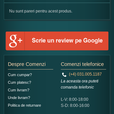
Nu sunt pareri pentru acest produs.
Formular pareri client
Numele dumneavoastra:
Adaugati o parere despre acest produs:
Despre Comenzi
Comenzi telefonice
(+4) 031.005.1187
Cum cumpar?
La aceasta ora puteti
Cum platesc?
comanda telefonic
Cum livram?
Unde livram?
L-V: 8:00-18:00
Ce nota acordati acestui produs?
Politica de returnare
S-D: 8:00-16:00
1
2
3
4
5