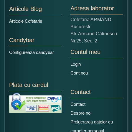
Nu tocmai bun
Excelent!
Adresa laborator
Articole Blog
Copiati alaturi numarul din imagine:
Cofetaria ARMAND
Articole Cofetarie
Bucuresti
Str. Armand Călinescu
Candybar
Nr.25, Sec. 2
Contul meu
Configureaza candybar
Login
Cont nou
Plata cu cardul
Contact
Contact
Despre noi
Prelucrarea datelor cu
caracter personal