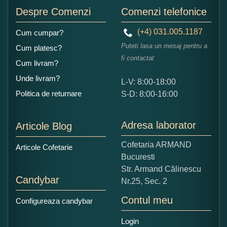
Adaugati o parere despre acest produs:
Despre Comenzi
Comenzi telefonice
(+4) 031.005.1187
Cum cumpar?
Puteti lasa un mesaj pentru a
Cum platesc?
fi contactat
Cum livram?
Unde livram?
L-V: 8:00-18:00
Ce nota acordati acestui produs?
Politica de returnare
S-D: 8:00-16:00
1
2
3
4
5
Nu tocmai bun
Excelent!
Adresa laborator
Articole Blog
Copiati alaturi numarul din imagine:
Cofetaria ARMAND
Articole Cofetarie
Bucuresti
Str. Armand Călinescu
Candybar
Nr.25, Sec. 2
Contul meu
Configureaza candybar
Login