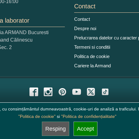
00-16:00
Contact
Contact
a laborator
 nota acordati acestui produs?
Despre noi
ria ARMAND Bucuresti
2
3
4
5
Prelucrarea datelor cu caracter
mand Călinescu
tocmai bun
Excelent!
Termeni si conditii
Sec. 2
Politica de cookie
iati alaturi numarul din imagine:
Cariere la Armand
, cu consimțământul dumneavoastră, cookie-uri de analiză a traficului. P
"Politica de cookie"
si
"Politica de confidențialitate"
Resping
Accept