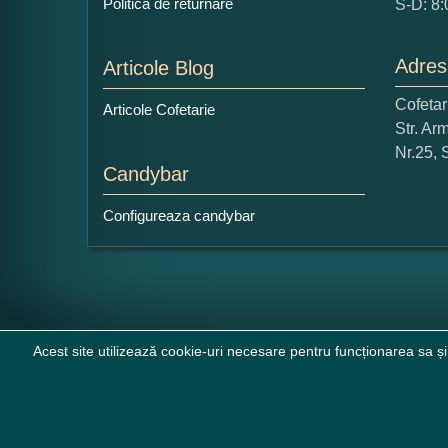
Politica de returnare
S-D: 8:
Adres
Articole Blog
Ce
Cofeta
Articole Cofetarie
1
Str. Ar
Nu 
Nr.25, 
Candybar
Cop
Configureaza candybar
Acest site utilizează cookie-uri necesare pentru funcționarea sa și