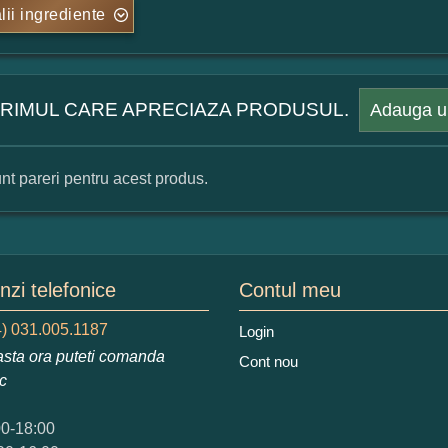
lii ingrediente
 PRIMUL CARE APRECIAZA PRODUSUL.
Adauga u
nt pareri pentru acest produs.
mular pareri client
mele dumneavoastra:
zi telefonice
Contul meu
) 031.005.1187
Login
sta ora puteti comanda
Cont nou
augati o parere despre acest produs:
ic
00-18:00