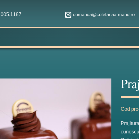
comanda@cofetariaarmand.ro
1.005.1187
Pra
Cod pro
Prajitur
cunoscut,