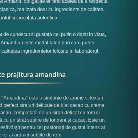
ei Armand, obligatiile ei fiind acelea de a respecta
 clasica, realizata doar cu ingrediente de calitate,
ntul si ciocolata autentica.
at de cunoscut si gustata cel putin o datat in viata,
a Amandina este modalitatea prin care puteti
 calitatea ingredientelor folosite in laboratorul
te prajitura amandina
a "Amandina" este o simfonie de arome și texturi,
 perfect straturi delicate de blat cacao cu crema
cacao, completată de un sirop delicat cu rom și
ă cu un strat subțire de fondant și cacao. Este un
desăvârșit pentru cei pasionați de gustul intens al
ei și al aromei subtile de rom.