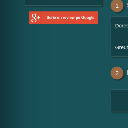
1
Dore
Greut
2