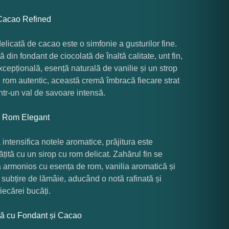
acao Refined
licată de cacao este o simfonie a gusturilor fine.
ă din fondant de ciocolată de înaltă calitate, unt fin,
cepțională, esență naturală de vanilie și un strop
e rom autentic, această cremă îmbracă fiecare strat
într-un val de savoare intensă.
u Rom Elegant
 intensifica notele aromatice, prăjitura este
țită cu un sirop cu rom delicat. Zahărul fin se
armonios cu esența de rom, vanilia aromatică și
 subțire de lămâie, aducând o notă rafinată și
fiecărei bucăți.
tă cu Fondant și Cacao