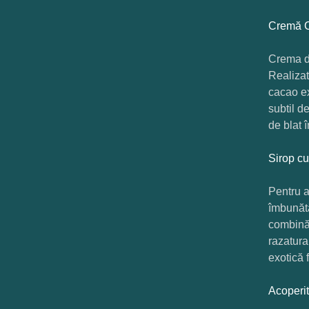
Cremă C
Crema de
Realizat
cacao ex
subtil d
de blat 
Sirop c
Pentru a
îmbunătă
combină 
razatura
exotică 
Acoperi