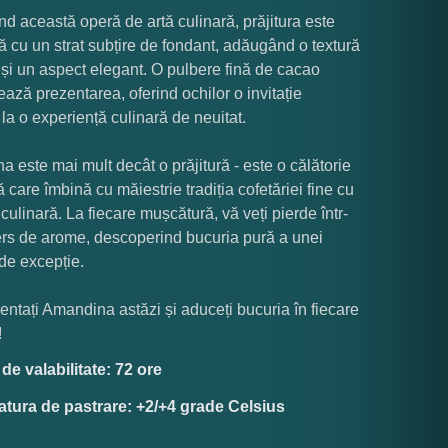
nd această operă de artă culinară, prăjitura este
ă cu un strat subțire de fondant, adăugând o textură
 și un aspect elegant. O pulbere fină de cacao
ază prezentarea, oferind ochilor o invitație
 la o experiență culinară de neuitat.
 este mai mult decât o prăjitură - este o călătorie
ă care îmbină cu măiestrie tradiția cofetăriei fine cu
 culinară. La fiecare mușcătură, vă veți pierde într-
rs de arome, descoperind bucuria pură a unei
 de excepție.
ntați Amandina astăzi și aduceți bucuria în fiecare
!
e valabilitate: 72 ore
tura de pastrare: +2/+4 grade Celsius