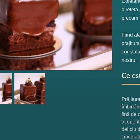
Cofetari
o reteta
precum u
Fiind at
prajitur
constata
nostru.
Ce es
Prăjitur
îmbinând
fină de 
acoperit
deliciu 
ciocolat