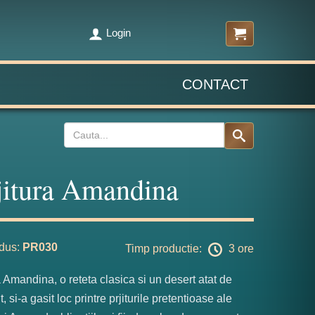
Login
CONTACT
jitura Amandina
dus:
PR030
Timp productie:
3 ore
a Amandina, o reteta clasica si un desert atat de
 si-a gasit loc printre prjiturile pretentioase ale