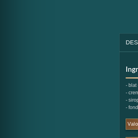
DES
Ing
- bla
- cre
- siro
- fon
Valo