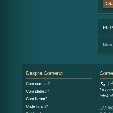
Deta
FII
Nu su
For
Nu
Despre Comenzi
Comen
(+4
Cum cumpar?
La acea
Cum platesc?
Ad
telefon
Cum livram?
Unde livram?
L-V: 8: