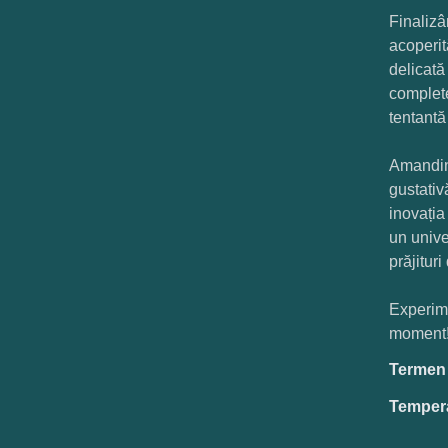
Finalizâ
acoperit
delicată
complete
tentantă
Amandina
gustativ
inovația
un unive
prăjituri
Experime
moment
Termen d
Tempera