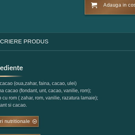
Adauga in co
CRIERE PRODUS
rediente
t cacao (oua,zahar, faina, cacao, ulei)
ma cacao (fondant, unt, cacao, vanilie, rom);
p cu rom ( zahar, rom, vanilie, razatura lamaie);
dant si cacao.
ri nutritionale