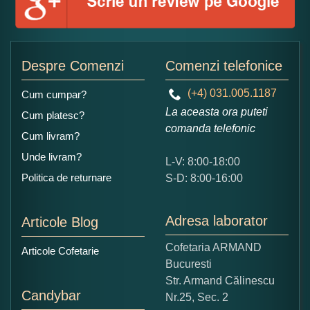
Adaugati o parere despre acest produs:
Despre Comenzi
Comenzi telefonice
(+4) 031.005.1187
Cum cumpar?
La aceasta ora puteti
Cum platesc?
comanda telefonic
Cum livram?
Unde livram?
L-V: 8:00-18:00
Ce nota acordati acestui produs?
Politica de returnare
S-D: 8:00-16:00
1
2
3
4
5
Nu tocmai bun
Excelent!
Adresa laborator
Articole Blog
Copiati alaturi numarul din imagine:
Cofetaria ARMAND
Articole Cofetarie
Bucuresti
Str. Armand Călinescu
Candybar
Nr.25, Sec. 2