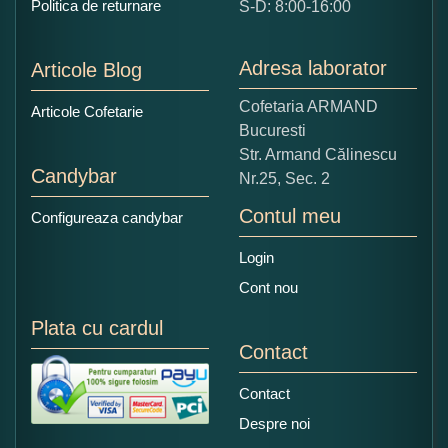
Politica de returnare
S-D: 8:00-16:00
1
2
3
4
5
Nu tocmai bun
Excelent!
Adresa laborator
Articole Blog
Copiati alaturi numarul din imagine:
Cofetaria ARMAND
Articole Cofetarie
Bucuresti
Str. Armand Călinescu
Candybar
Nr.25, Sec. 2
Contul meu
Configureaza candybar
Login
Cont nou
Plata cu cardul
Contact
Contact
Despre noi