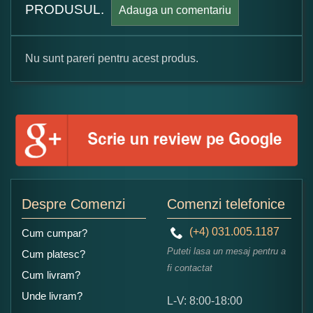
PRODUSUL.
Adauga un comentariu
Nu sunt pareri pentru acest produs.
Formular pareri client
Numele dumneavoastra:
Adaugati o parere despre acest produs:
Despre Comenzi
Comenzi telefonice
(+4) 031.005.1187
Cum cumpar?
Puteti lasa un mesaj pentru a
Cum platesc?
fi contactat
Cum livram?
Unde livram?
L-V: 8:00-18:00
Ce nota acordati acestui produs?