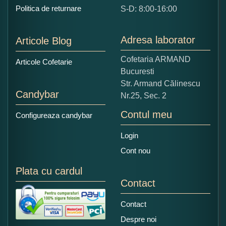
Ce nota acordati acestui produs?
Politica de returnare
S-D: 8:00-16:00
1
2
3
4
5
Nu tocmai bun
Excelent!
Adresa laborator
Articole Blog
Copiati alaturi numarul din imagine:
Cofetaria ARMAND
Articole Cofetarie
Bucuresti
Str. Armand Călinescu
Candybar
Nr.25, Sec. 2
Contul meu
Configureaza candybar
Login
Cont nou
Plata cu cardul
Contact
Contact
Despre noi