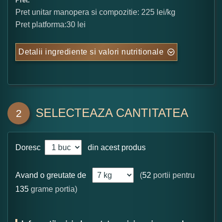
Pret:
Pret unitar manopera si compozitie: 225 lei/kg
Pret platforma:30 lei
Detalii ingrediente si valori nutritionale
SELECTEAZA CANTITATEA
2
Doresc
din acest produs
Avand o greutate de
(
52
portii pentru
135
grame portia)