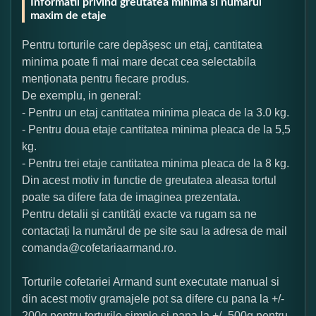
Informatii privind greutatea minima si numarul
maxim de etaje
Pentru torturile care depășesc un etaj, cantitatea
minima poate fi mai mare decat cea selectabila
menționata pentru fiecare produs.
De exemplu, in general:
- Pentru un etaj cantitatea minima pleaca de la 3.0 kg.
- Pentru doua etaje cantitatea minima pleaca de la 5,5
kg.
- Pentru trei etaje cantitatea minima pleaca de la 8 kg.
Din acest motiv in functie de greutatea aleasa tortul
poate sa difere fata de imaginea prezentata.
Pentru detalii și cantități exacte va rugam sa ne
contactați la numărul de pe site sau la adresa de mail
comanda@cofetariaarmand.ro.
Torturile cofetariei Armand sunt executate manual si
din acest motiv gramajele pot sa difere cu pana la +/-
200g pentru torturile simple si pana la +/- 500g pentru