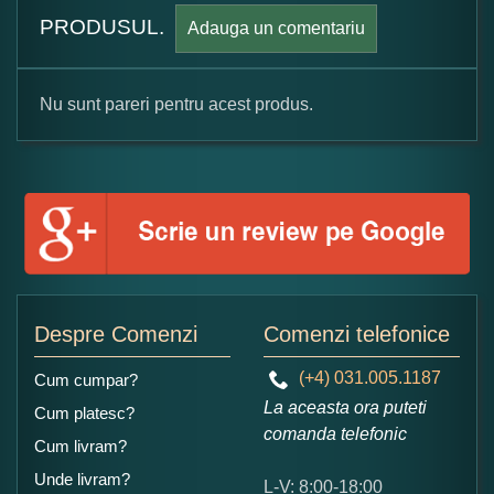
PRODUSUL.
Adauga un comentariu
Nu sunt pareri pentru acest produs.
Formular pareri client
Numele dumneavoastra:
Adaugati o parere despre acest produs:
Despre Comenzi
Comenzi telefonice
(+4) 031.005.1187
Cum cumpar?
La aceasta ora puteti
Cum platesc?
comanda telefonic
Cum livram?
Unde livram?
L-V: 8:00-18:00