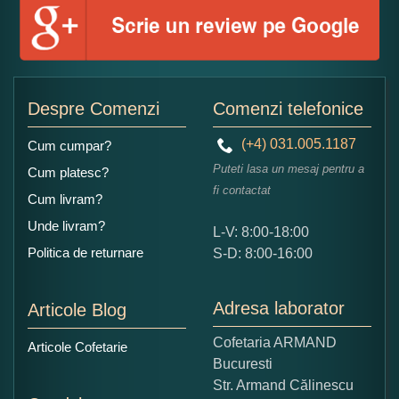
Numele dumneavoastra:
Adaugati o parere despre acest produs:
Despre Comenzi
Comenzi telefonice
(+4) 031.005.1187
Cum cumpar?
Puteti lasa un mesaj pentru a
Cum platesc?
fi contactat
Cum livram?
Unde livram?
L-V: 8:00-18:00
Ce nota acordati acestui produs?
Politica de returnare
S-D: 8:00-16:00
1
2
3
4
5
Nu tocmai bun
Excelent!
Adresa laborator
Articole Blog
Copiati alaturi numarul din imagine:
Cofetaria ARMAND
Articole Cofetarie
Bucuresti
Str. Armand Călinescu