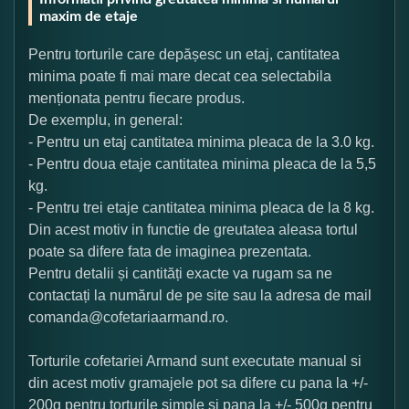
maxim de etaje
Pentru torturile care depășesc un etaj, cantitatea
minima poate fi mai mare decat cea selectabila
menționata pentru fiecare produs.
De exemplu, in general:
- Pentru un etaj cantitatea minima pleaca de la 3.0 kg.
- Pentru doua etaje cantitatea minima pleaca de la 5,5
kg.
- Pentru trei etaje cantitatea minima pleaca de la 8 kg.
Din acest motiv in functie de greutatea aleasa tortul
poate sa difere fata de imaginea prezentata.
Pentru detalii și cantități exacte va rugam sa ne
contactați la numărul de pe site sau la adresa de mail
comanda@cofetariaarmand.ro.
Torturile cofetariei Armand sunt executate manual si
din acest motiv gramajele pot sa difere cu pana la +/-
200g pentru torturile simple si pana la +/- 500g pentru