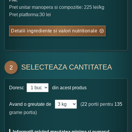
Pret:
Pret unitar manopera si compozitie: 225 lei/kg
Pret platforma:30 lei
Detalii ingrediente si valori nutritionale
SELECTEAZA CANTITATEA
2
Doresc
din acest produs
Avand o greutate de
(
22
portii pentru
135
grame portia)
Informatii privind greutatea minima si numarul