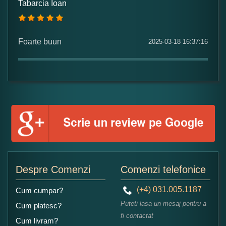
Tabarcia Ioan
Numele dumneavoastra:
Foarte buun
2025-03-18 16:37:16
Adaugati o parere despre acest produs:
Ce nota acordati acestui produs?
1
2
3
4
5
Despre Comenzi
Comenzi telefonice
Nu tocmai bun
Excelent!
(+4) 031.005.1187
Cum cumpar?
Copiati alaturi numarul din imagine:
Puteti lasa un mesaj pentru a
Cum platesc?
fi contactat
Cum livram?