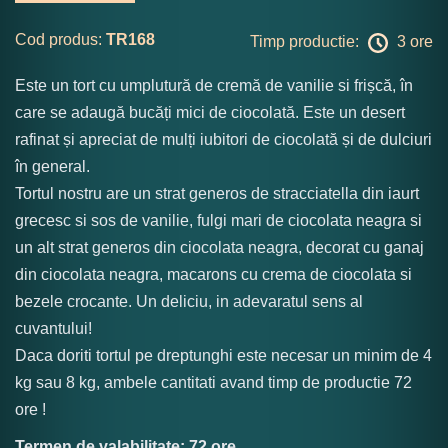
Cod produs:
TR168
Timp productie:
3 ore
Este un tort cu umplutură de cremă de vanilie si frișcă, în
care se adaugă bucăți mici de ciocolată. Este un desert
rafinat și apreciat de mulți iubitori de ciocolată și de dulciuri
în general.
Tortul nostru are un strat generos de stracciatella din iaurt
grecesc si sos de vanilie, fulgi mari de ciocolata neagra si
un alt strat generos din ciocolata neagra, decorat cu ganaj
din ciocolata neagra, macarons cu crema de ciocolata si
bezele crocante. Un deliciu, in adevaratul sens al
cuvantului!
Daca doriti tortul pe dreptunghi este necesar un minim de 4
kg sau 8 kg, ambele cantitati avand timp de productie 72
ore !
Termen de valabilitate: 72 ore