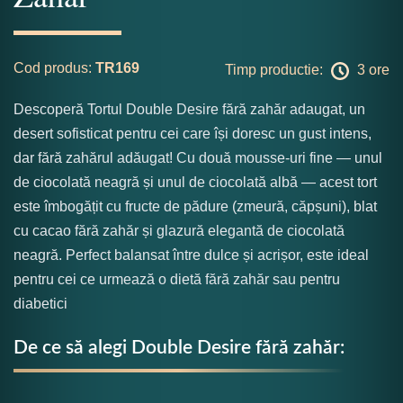
Cod produs:
TR169
Timp productie:
3 ore
Descoperă Tortul Double Desire fără zahăr adaugat, un
desert sofisticat pentru cei care își doresc un gust intens,
dar fără zahărul adăugat! Cu două mousse-uri fine — unul
de ciocolată neagră și unul de ciocolată albă — acest tort
este îmbogățit cu fructe de pădure (zmeură, căpșuni), blat
cu cacao fără zahăr și glazură elegantă de ciocolată
neagră. Perfect balansat între dulce și acrișor, este ideal
pentru cei ce urmează o dietă fără zahăr sau pentru
diabetici
De ce să alegi Double Desire fără zahăr: