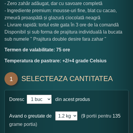
- Zero zahăr adăugat, dar cu savoare completă
- Ingrediente premium: mousse-uri fine, blat cu cacao,
zmeură proaspătă și glazură ciocolată neagră
- Livrare rapidă: tortul este gata în 3 ore de la comandă
Disponibil și sub forma de prajitura individuală la bucata
sub numele " Prajitura double desire fara zahar "
Termen de valabilitate: 75 ore
Temperatura de pastrare: +2/+4 grade Celsius
SELECTEAZA CANTITATEA
1
Doresc
din acest produs
Avand o greutate de
(
9
portii pentru
135
grame portia)