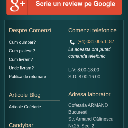
Adaugati o parere despre acest produs:
Despre Comenzi
Comenzi telefonice
(+4) 031.005.1187
Cum cumpar?
La aceasta ora puteti
Cum platesc?
comanda telefonic
Cum livram?
Unde livram?
L-V: 8:00-18:00
Ce nota acordati acestui produs?
Politica de returnare
S-D: 8:00-16:00
1
2
3
4
5
Nu tocmai bun
Excelent!
Adresa laborator
Articole Blog
Copiati alaturi numarul din imagine:
Cofetaria ARMAND
Articole Cofetarie
Bucuresti
Str. Armand Călinescu
Candybar
Nr.25, Sec. 2