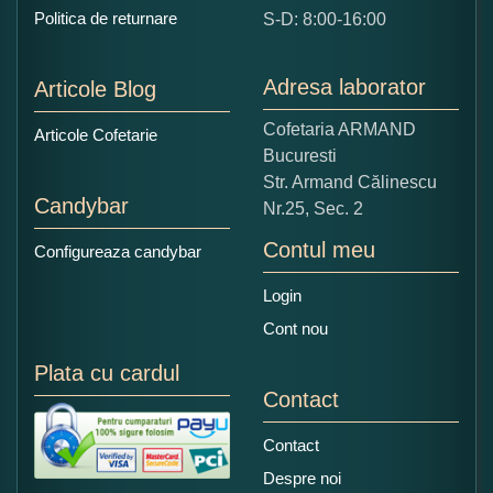
Ce nota acordati acestui produs?
Politica de returnare
S-D: 8:00-16:00
1
2
3
4
5
Nu tocmai bun
Excelent!
Adresa laborator
Articole Blog
Copiati alaturi numarul din imagine:
Cofetaria ARMAND
Articole Cofetarie
Bucuresti
Str. Armand Călinescu
Candybar
Nr.25, Sec. 2
Contul meu
Configureaza candybar
Login
Cont nou
Plata cu cardul
Contact
Contact
Despre noi