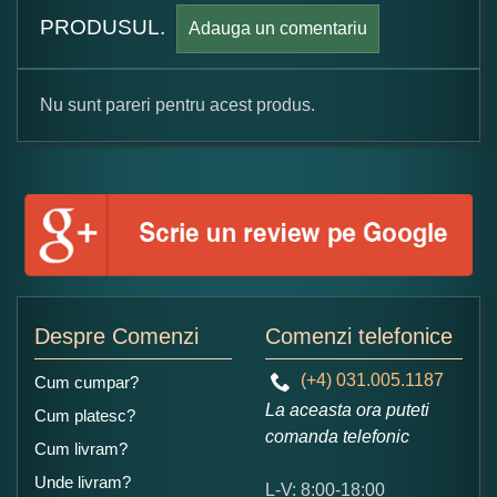
PRODUSUL.
Adauga un comentariu
Nu sunt pareri pentru acest produs.
Formular pareri client
Numele dumneavoastra:
Adaugati o parere despre acest produs:
Despre Comenzi
Comenzi telefonice
(+4) 031.005.1187
Cum cumpar?
La aceasta ora puteti
Cum platesc?
comanda telefonic
Cum livram?
Unde livram?
L-V: 8:00-18:00