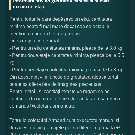
Informatii privind greutatea minima si numarul
maxim de etaje
Pentru torturile care depășesc un etaj, cantitatea
minima poate fi mai mare decat cea selectabila
menționata pentru fiecare produs.
De exemplu, in general:
- Pentru un etaj cantitatea minima pleaca de la 3.0 kg.
- Pentru doua etaje cantitatea minima pleaca de la 5,5
kg.
- Pentru trei etaje cantitatea minima pleaca de la 8 kg.
Din acest motiv in functie de greutatea aleasa tortul
poate sa difere fata de imaginea prezentata.
Pentru detalii și cantități exacte va rugam sa ne
contactați la numărul de pe site sau la adresa de mail
comanda@cofetariaarmand.ro.
Torturile cofetariei Armand sunt executate manual si
din acest motiv gramajele pot sa difere cu pana la +/-
200g pentru torturile simple si pana la +/- 500g pentru