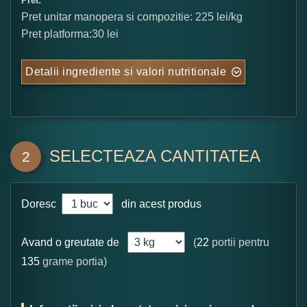
Pret:
Pret unitar manopera si compozitie: 225 lei/kg
Pret platforma:30 lei
Detalii ingrediente si valori nutritionale
SELECTEAZA CANTITATEA
2
Doresc
din acest produs
Avand o greutate de
(
22
portii pentru
135
grame portia)