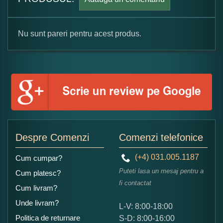
Nu sunt pareri pentru acest produs.
Formular pareri client
Numele dumneavoastra:
Adaugati o parere despre acest produs:
Despre Comenzi
Comenzi telefonice
(+4) 031.005.1187
Cum cumpar?
Puteti lasa un mesaj pentru a
Cum platesc?
fi contactat
Cum livram?
Unde livram?
L-V: 8:00-18:00
Ce nota acordati acestui produs?
Politica de returnare
S-D: 8:00-16:00