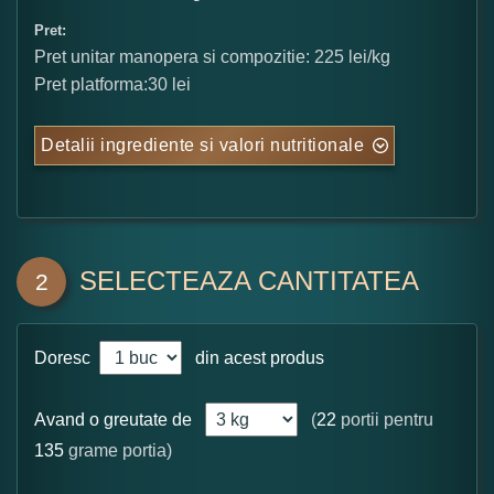
Pret:
Pret unitar manopera si compozitie: 225 lei/kg
Pret platforma:30 lei
Detalii ingrediente si valori nutritionale
SELECTEAZA CANTITATEA
2
Doresc
din acest produs
Avand o greutate de
(
22
portii pentru
135
grame portia)