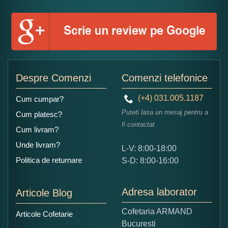
Numele dumneavoastra:
Adaugati o parere despre acest produs:
Despre Comenzi
Comenzi telefonice
(+4) 031.005.1187
Cum cumpar?
Puteti lasa un mesaj pentru a
Cum platesc?
fi contactat
Cum livram?
Unde livram?
L-V: 8:00-18:00
Ce nota acordati acestui produs?
Politica de returnare
S-D: 8:00-16:00
1
2
3
4
5
Nu tocmai bun
Excelent!
Adresa laborator
Articole Blog
Copiati alaturi numarul din imagine:
Cofetaria ARMAND
Articole Cofetarie
Bucuresti