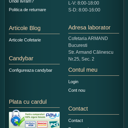
Unde livram?
L-V: 8:00-18:00
Ce nota acordati acestui produs?
Politica de returnare
S-D: 8:00-16:00
1
2
3
4
5
Nu tocmai bun
Excelent!
Adresa laborator
Articole Blog
Copiati alaturi numarul din imagine:
Cofetaria ARMAND
Articole Cofetarie
Bucuresti
Str. Armand Călinescu
Candybar
Nr.25, Sec. 2
Contul meu
Configureaza candybar
Login
Cont nou
Plata cu cardul
Contact
Contact