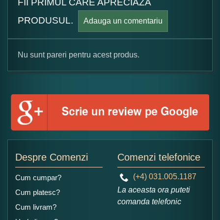
FII PRIMUL CARE APRECIAZA
PRODUSUL.
Adauga un comentariu
Nu sunt pareri pentru acest produs.
Formular pareri client
Numele dumneavoastra:
Adaugati o parere despre acest produs:
Despre Comenzi
Comenzi telefonice
(+4) 031.005.1187
Cum cumpar?
La aceasta ora puteti
Cum platesc?
comanda telefonic
Cum livram?