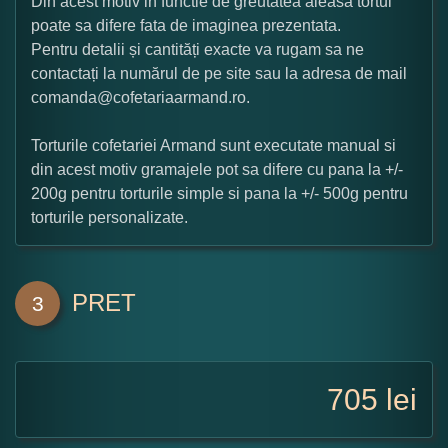
Din acest motiv in functie de greutatea aleasa tortul
poate sa difere fata de imaginea prezentata.
Pentru detalii și cantități exacte va rugam sa ne
contactați la numărul de pe site sau la adresa de mail
comanda@cofetariaarmand.ro.
Torturile cofetariei Armand sunt executate manual si
din acest motiv gramajele pot sa difere cu pana la +/-
200g pentru torturile simple si pana la +/- 500g pentru
torturile personalizate.
PRET
3
705
lei