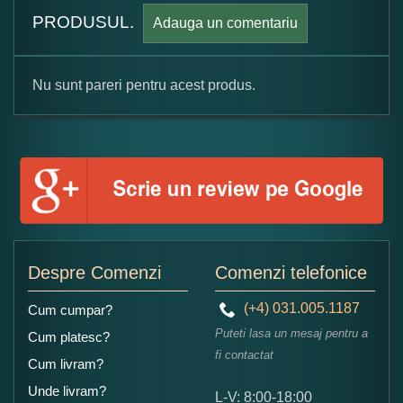
PRODUSUL.
Adauga un comentariu
Nu sunt pareri pentru acest produs.
Formular pareri client
Numele dumneavoastra:
Adaugati o parere despre acest produs:
Despre Comenzi
Comenzi telefonice
(+4) 031.005.1187
Cum cumpar?
Puteti lasa un mesaj pentru a
Cum platesc?
fi contactat
Cum livram?
Unde livram?
L-V: 8:00-18:00