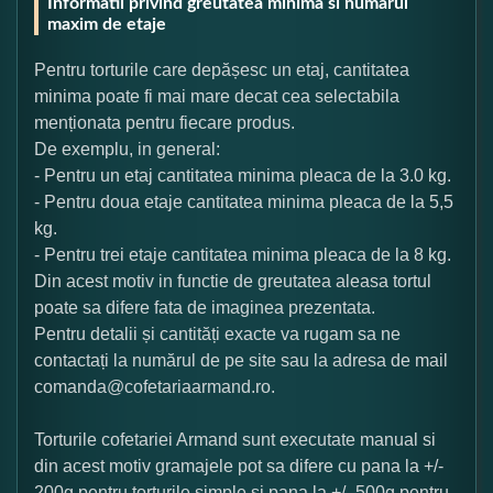
Informatii privind greutatea minima si numarul
maxim de etaje
Pentru torturile care depășesc un etaj, cantitatea
minima poate fi mai mare decat cea selectabila
menționata pentru fiecare produs.
De exemplu, in general:
- Pentru un etaj cantitatea minima pleaca de la 3.0 kg.
- Pentru doua etaje cantitatea minima pleaca de la 5,5
kg.
- Pentru trei etaje cantitatea minima pleaca de la 8 kg.
Din acest motiv in functie de greutatea aleasa tortul
poate sa difere fata de imaginea prezentata.
Pentru detalii și cantități exacte va rugam sa ne
contactați la numărul de pe site sau la adresa de mail
comanda@cofetariaarmand.ro.
Torturile cofetariei Armand sunt executate manual si
din acest motiv gramajele pot sa difere cu pana la +/-
200g pentru torturile simple si pana la +/- 500g pentru