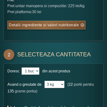
Pret:
Pret unitar manopera si compozitie: 225 lei/kg
Pret platforma:30 lei
Detalii ingrediente si valori nutritionale
SELECTEAZA CANTITATEA
2
Doresc
din acest produs
Avand o greutate de
(
22
portii pentru
135
grame portia)