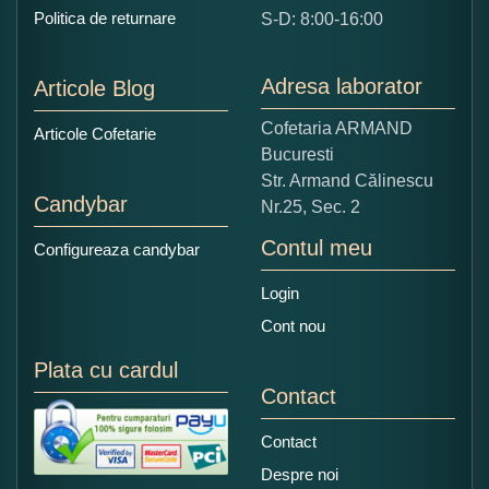
Ce nota acordati acestui produs?
Politica de returnare
S-D: 8:00-16:00
1
2
3
4
5
Nu tocmai bun
Excelent!
Adresa laborator
Articole Blog
Copiati alaturi numarul din imagine:
Cofetaria ARMAND
Articole Cofetarie
Bucuresti
Str. Armand Călinescu
Candybar
Nr.25, Sec. 2
Contul meu
Configureaza candybar
Login
Cont nou
Plata cu cardul
Contact
Contact
Despre noi